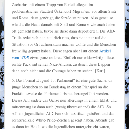
Zacharias mit einem Trupp von Parteikollegen im
problematischen Stadtteil Ückendorf Migranten, vor allem Sinti
und Roma, dazu genötigt, die Straße zu putzen. Also genau so,
wie das die Nazis damals mit Sinti und Roma sowie auch Juden
oft gemacht haben, bevor sie diese dann deportierten. Die AfD-
Trulla redet sich nun natürlich raus, dass sie ja nur auf die
Situation vor Ort aufmerksam machen wollte und die Menschen
freiwillig geputzt haben. Diese sagen aber laut einem
Artikel
vom
WDR
etwas ganz anderes. Einfach nur widerwärtig, dieses
rechte Pack mit seinen Nazi-Allüren, zu denen diese Lappen
dann noch nicht mal die Courage haben zu stehen! [Karl]
5. Das Format „Jugend übt Parlament“ ist eine gute Sache, da
junge Menschen so im Bundestag in einem Planspiel an die
Funktionsweise des Parlamentarismus herangeführt werden.
Dieses Jahr endete das Ganze nun allerdings in einem Eklat, und
mittenmang ist dann auch (wenig überraschend) die AfD. So
soll ein jugendlicher AfD-Fan sich rassistisch geäußert und das
rechtsradikale White-Pride-Zeichen gezeigt haben. Abends gab
es dann im Hotel, wo die Jugendlichen untergebracht waren,