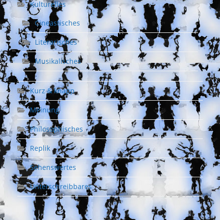
Kulturelles
Cineastisches
Literarisches
Musikalisches
Kurz & knapp
Meinung
Philosophisches
Replik
Sehenswertes
Unterschreibbares