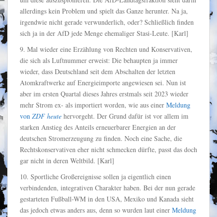
allerdings kein Problem und spielt das Ganze herunter. Na ja,
irgendwie nicht gerade verwunderlich, oder? Schließlich finden
sich ja in der AfD jede Menge ehemaliger Stasi-Leute. [Karl]
9. Mal wieder eine Erzählung von Rechten und Konservativen,
die sich als Luftnummer erweist: Die behaupten ja immer
wieder, dass Deutschland seit dem Abschalten der letzten
Atomkraftwerke auf Energieimporte angewiesen sei. Nun ist
aber im ersten Quartal dieses Jahres erstmals seit 2023 wieder
mehr Strom ex- als importiert worden, wie aus einer
Meldung
von
ZDF heute
hervorgeht. Der Grund dafür ist vor allem im
starken Anstieg des Anteils erneuerbarer Energien an der
deutschen Stromerzeugung zu finden. Noch eine Sache, die
Rechtskonservativen eher nicht schmecken dürfte, passt das doch
gar nicht in deren Weltbild. [Karl]
10. Sportliche Großereignisse sollen ja eigentlich einen
verbindenden, integrativen Charakter haben. Bei der nun gerade
gestarteten Fußball-WM in den USA, Mexiko und Kanada sieht
das jedoch etwas anders aus, denn so wurden laut einer
Meldung