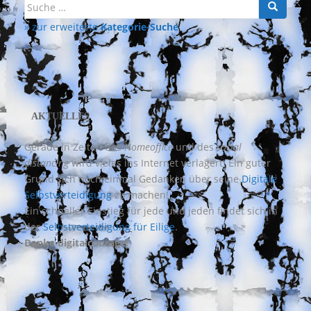
Suche
nach:
» zur erweiterte
Kategorie-Suche
AKTUELLES
Gerade in Zeiten des
Homeoffice
und des
social
distancing
wird vieles ins Internet verlagert. Ein guter
Grund sich noch einmal Gedanken über seine
Digitale
Selbstverteidigung
zu machen!
Ein schneller Einstieg für jede und jeden findet sich in
der
Selbstverteidigung für Eilige
.
Danke digitalcourage!