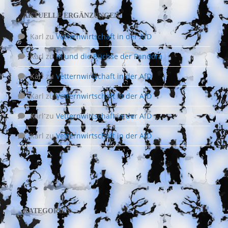
AKTUELLE ERGÄNZUNGEN
Karl
zu
Vetternwirtschaft in der AfD
Karl
zu
KI und die Büchse der Pandora
Karl
zu
Vetternwirtschaft in der AfD
Karl
zu
Vetternwirtschaft in der AfD
Karl
zu
Vetternwirtschaft in der AfD
Karl
zu
Vetternwirtschaft in der AfD
KATEGORIEN