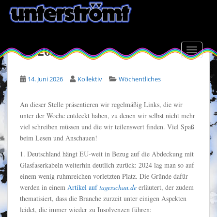
S
k
i
Intertessantes aus KW
p
24/2026
t
TOGGLE
o
m
14. Juni 2026
Kollektiv
Wöchentliches
a
i
An dieser Stelle präsentieren wir regelmäßig Links, die wir
n
unter der Woche entdeckt haben, zu denen wir selbst nicht mehr
c
viel schreiben müssen und die wir teilenswert finden. Viel Spaß
o
beim Lesen und Anschauen!
n
t
1. Deutschland hängt EU-weit in Bezug auf die Abdeckung mit
e
Glasfaserkabeln weiterhin deutlich zurück: 2024 lag man so auf
n
einem wenig ruhmreichen vorletzten Platz. Die Gründe dafür
t
werden in einem
Artikel auf
tagesschau.de
erläutert, der zudem
thematisiert, dass die Branche zurzeit unter einigen Aspekten
leidet, die immer wieder zu Insolvenzen führen: