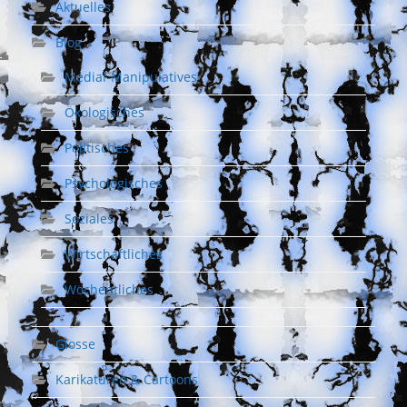
Aktuelles
Blog
Medial-Manipulatives
Ökologisches
Politisches
Psychologisches
Soziales
Wirtschaftliches
Wöchentliches
Glosse
Karikaturen & Cartoons