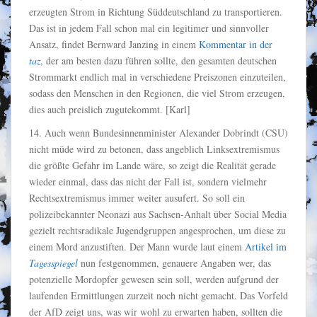
erzeugten Strom in Richtung Süddeutschland zu transportieren.
Das ist in jedem Fall schon mal ein legitimer und sinnvoller
Ansatz, findet Bernward Janzing in einem
Kommentar in der
taz
, der am besten dazu führen sollte, den gesamten deutschen
Strommarkt endlich mal in verschiedene Preiszonen einzuteilen,
sodass den Menschen in den Regionen, die viel Strom erzeugen,
dies auch preislich zugutekommt. [Karl]
14. Auch wenn Bundesinnenminister Alexander Dobrindt (CSU)
nicht müde wird zu betonen, dass angeblich Linksextremismus
die größte Gefahr im Lande wäre, so zeigt die Realität gerade
wieder einmal, dass das nicht der Fall ist, sondern vielmehr
Rechtsextremismus immer weiter ausufert. So soll ein
polizeibekannter Neonazi aus Sachsen-Anhalt über Social Media
gezielt rechtsradikale Jugendgruppen angesprochen, um diese zu
einem Mord anzustiften. Der Mann wurde laut einem
Artikel im
Tagesspiegel
nun festgenommen, genauere Angaben wer, das
potenzielle Mordopfer gewesen sein soll, werden aufgrund der
laufenden Ermittlungen zurzeit noch nicht gemacht. Das Vorfeld
der AfD zeigt uns, was wir wohl zu erwarten haben, sollten die