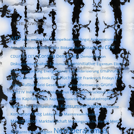
SCHLAGWORTE
AfD
alter weißer Mann
Ampelkoalition
Angst
Antisemitismus
CDU
Bundestagswahl
Armut
Ausländerfeindlichkeit
Bildung
Corona
Demokratie
CDU/CSU
CETA
Demonstration
Eigeninitiative
Diskussionsverhalten
Egoismus
Eigentum
Eliten
Ernährung
Energieversorgung
Energiewende
Entsolidarisierung
EU
FDP
Flüchtlinge
Eurokrise
Facebook
Frankreich
Fridays For
Fußball
Grüne
Future
Geld
Gesellschaft
Gesundheitswesen
Hartz IV
Indoktrination
Islamismus
Israel
Jahresrückblick
Jens
Kapitalismus
Klimakatastrophe
Spahn
Kapitalismuskritik
Konsumverhalten
Klimaschutz
Klimawandel
Konzerne
Krieg
Korruption
Lobbyismus
Mainstream-Medien
Manipulation
Marktwirtschaft
Merz
Meinungsmache
Merkel
Neoliberalismus
Monsanto
Nachhaltigkeit