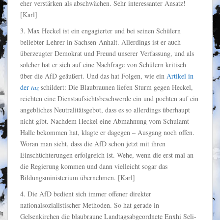
eher verstärken als abschwächen. Sehr interessanter Ansatz!
[Karl]
3. Max Heckel ist ein engagierter und bei seinen Schülern
beliebter Lehrer in Sachsen-Anhalt. Allerdings ist er auch
überzeugter Demokrat und Freund unserer Verfassung, und als
solcher hat er sich auf eine Nachfrage von Schülern kritisch
über die AfD geäußert. Und das hat Folgen, wie ein
Artikel in
der
taz
schildert: Die Blaubraunen liefen Sturm gegen Heckel,
reichten eine Dienstaufsichtsbeschwerde ein und pochten auf ein
angebliches Neutralitätsgebot, dass es so allerdings überhaupt
nicht gibt. Nachdem Heckel eine Abmahnung vom Schulamt
Halle bekommen hat, klagte er dagegen – Ausgang noch offen.
Woran man sieht, dass die AfD schon jetzt mit ihren
Einschüchterungen erfolgreich ist. Wehe, wenn die erst mal an
die Regierung kommen und dann vielleicht sogar das
Bildungsministerium übernehmen. [Karl]
4. Die AfD bedient sich immer offener direkter
nationalsozialistischer Methoden. So hat gerade in
Gelsenkirchen die blaubraune Landtagsabgeordnete Enxhi Seli-