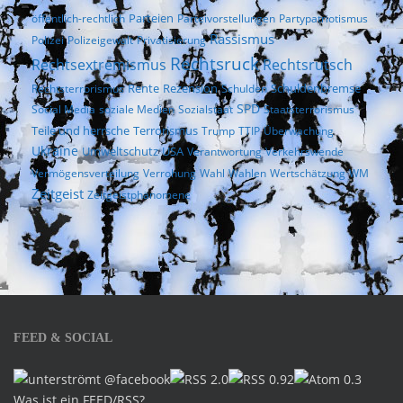
Parteien
öffentlich-rechtlich
Parteivorstellungen
Partypatriotismus
Rassismus
Polizei
Polizeigewalt
Privatisierung
Rechtsruck
Rechtsextremismus
Rechtsrutsch
Rezension
Rechtsterrorismus
Rente
Schulden
Schuldenbremse
SPD
Social Media
soziale Medien
Sozialstaat
Staatsterrorismus
Terrorismus
Teile und herrsche
Trump
TTIP
Überwachung
Ukraine
Umweltschutz
USA
Verantwortung
Verkehrswende
Vermögensverteilung
Verrohung
Wahl
Wahlen
Wertschätzung
WM
Zeitgeist
Zeitgeistphänomene
FEED & SOCIAL
Was ist ein FEED/RSS?