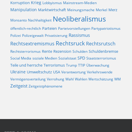
Krieg
Korruption
Lobbyismus
Mainstream-Medien
Manipulation
Marktwirtschaft
Merz
Meinungsmache
Merkel
Neoliberalismus
Monsanto
Nachhaltigkeit
Parteien
öffentlich-rechtlich
Parteivorstellungen
Partypatriotismus
Rassismus
Polizei
Polizeigewalt
Privatisierung
Rechtsruck
Rechtsextremismus
Rechtsrutsch
Rezension
Rechtsterrorismus
Rente
Schulden
Schuldenbremse
SPD
Social Media
soziale Medien
Sozialstaat
Staatsterrorismus
Terrorismus
Teile und herrsche
Trump
TTIP
Überwachung
Ukraine
Umweltschutz
USA
Verantwortung
Verkehrswende
Vermögensverteilung
Verrohung
Wahl
Wahlen
Wertschätzung
WM
Zeitgeist
Zeitgeistphänomene