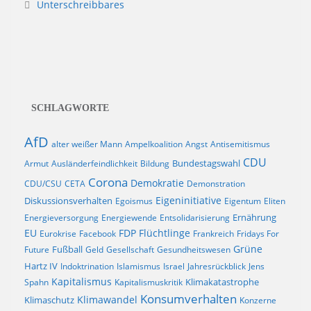
Unterschreibbares
SCHLAGWORTE
AfD
alter weißer Mann
Ampelkoalition
Angst
Antisemitismus
CDU
Bundestagswahl
Armut
Ausländerfeindlichkeit
Bildung
Corona
Demokratie
CDU/CSU
CETA
Demonstration
Eigeninitiative
Diskussionsverhalten
Egoismus
Eigentum
Eliten
Ernährung
Energieversorgung
Energiewende
Entsolidarisierung
EU
FDP
Flüchtlinge
Eurokrise
Facebook
Frankreich
Fridays For
Fußball
Grüne
Future
Geld
Gesellschaft
Gesundheitswesen
Hartz IV
Indoktrination
Islamismus
Israel
Jahresrückblick
Jens
Kapitalismus
Klimakatastrophe
Spahn
Kapitalismuskritik
Konsumverhalten
Klimaschutz
Klimawandel
Konzerne