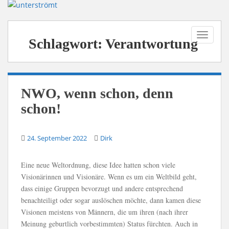
S
k
i
TOGGLE
p
Schlagwort:
Verantwortung
t
o
m
a
NWO, wenn schon, denn
i
schon!
n
c
o
24. September 2022
Dirk
n
t
Eine neue Weltordnung, diese Idee hatten schon viele
e
Visionärinnen und Visionäre. Wenn es um ein Weltbild geht,
n
dass einige Gruppen bevorzugt und andere entsprechend
t
benachteiligt oder sogar auslöschen möchte, dann kamen diese
Visionen meistens von Männern, die um ihren (nach ihrer
Meinung geburtlich vorbestimmten) Status fürchten. Auch in