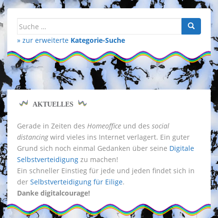
Suche
nach:
» zur erweiterte
Kategorie-Suche
AKTUELLES
Gerade in Zeiten des
Homeoffice
und des
social
distancing
wird vieles ins Internet verlagert. Ein guter
Grund sich noch einmal Gedanken über seine
Digitale
Selbstverteidigung
zu machen!
Ein schneller Einstieg für jede und jeden findet sich in
der
Selbstverteidigung für Eilige
.
Danke digitalcourage!