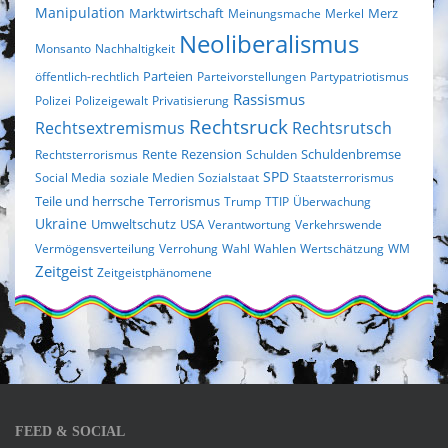
Manipulation
Marktwirtschaft
Merz
Meinungsmache
Merkel
Neoliberalismus
Monsanto
Nachhaltigkeit
Parteien
öffentlich-rechtlich
Parteivorstellungen
Partypatriotismus
Rassismus
Polizei
Polizeigewalt
Privatisierung
Rechtsruck
Rechtsextremismus
Rechtsrutsch
Rezension
Rechtsterrorismus
Rente
Schulden
Schuldenbremse
SPD
Social Media
soziale Medien
Sozialstaat
Staatsterrorismus
Terrorismus
Teile und herrsche
Trump
TTIP
Überwachung
Ukraine
Umweltschutz
USA
Verantwortung
Verkehrswende
Vermögensverteilung
Verrohung
Wahl
Wahlen
Wertschätzung
WM
Zeitgeist
Zeitgeistphänomene
FEED & SOCIAL