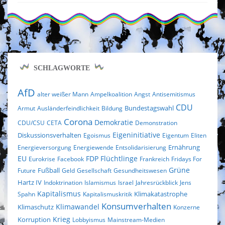
SCHLAGWORTE
AfD
alter weißer Mann
Ampelkoalition
Angst
Antisemitismus
CDU
Bundestagswahl
Armut
Ausländerfeindlichkeit
Bildung
Corona
Demokratie
CDU/CSU
CETA
Demonstration
Eigeninitiative
Diskussionsverhalten
Egoismus
Eigentum
Eliten
Ernährung
Energieversorgung
Energiewende
Entsolidarisierung
EU
FDP
Flüchtlinge
Eurokrise
Facebook
Frankreich
Fridays For
Fußball
Grüne
Future
Geld
Gesellschaft
Gesundheitswesen
Hartz IV
Indoktrination
Islamismus
Israel
Jahresrückblick
Jens
Kapitalismus
Klimakatastrophe
Spahn
Kapitalismuskritik
Konsumverhalten
Klimaschutz
Klimawandel
Konzerne
Krieg
Korruption
Lobbyismus
Mainstream-Medien