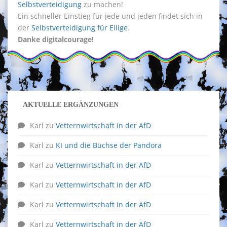
Selbstverteidigung
zu machen!
Ein schneller Einstieg für jede und jeden findet sich in
der
Selbstverteidigung für Eilige
.
Danke digitalcourage!
AKTUELLE ERGÄNZUNGEN
Karl
zu
Vetternwirtschaft in der AfD
Karl
zu
KI und die Büchse der Pandora
Karl
zu
Vetternwirtschaft in der AfD
Karl
zu
Vetternwirtschaft in der AfD
Karl
zu
Vetternwirtschaft in der AfD
Karl
zu
Vetternwirtschaft in der AfD