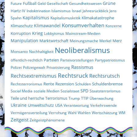
Fußball
Grüne
Future
Geld
Gesellschaft
Gesundheitswesen
Hartz IV
Indoktrination
Islamismus
Israel
Jahresrückblick
Jens
Kapitalismus
Klimakatastrophe
Spahn
Kapitalismuskritik
Konsumverhalten
Klimaschutz
Klimawandel
Konzerne
Krieg
Korruption
Lobbyismus
Mainstream-Medien
Manipulation
Marktwirtschaft
Merz
Meinungsmache
Merkel
Neoliberalismus
Monsanto
Nachhaltigkeit
Parteien
öffentlich-rechtlich
Parteivorstellungen
Partypatriotismus
Rassismus
Polizei
Polizeigewalt
Privatisierung
Rechtsruck
Rechtsextremismus
Rechtsrutsch
Rezension
Rechtsterrorismus
Rente
Schulden
Schuldenbremse
SPD
Social Media
soziale Medien
Sozialstaat
Staatsterrorismus
Terrorismus
Teile und herrsche
Trump
TTIP
Überwachung
Ukraine
Umweltschutz
USA
Verantwortung
Verkehrswende
Vermögensverteilung
Verrohung
Wahl
Wahlen
Wertschätzung
WM
Zeitgeist
Zeitgeistphänomene