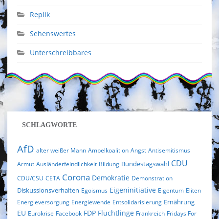
Replik
Sehenswertes
Unterschreibbares
SCHLAGWORTE
AfD
alter weißer Mann
Ampelkoalition
Angst
Antisemitismus
CDU
Bundestagswahl
Armut
Ausländerfeindlichkeit
Bildung
Corona
Demokratie
CDU/CSU
CETA
Demonstration
Eigeninitiative
Diskussionsverhalten
Egoismus
Eigentum
Eliten
Ernährung
Energieversorgung
Energiewende
Entsolidarisierung
EU
FDP
Flüchtlinge
Eurokrise
Facebook
Frankreich
Fridays For