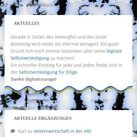
AKTUELLES
Gerade in Zeiten des
Homeoffice
und des
social
distancing
wird vieles ins Internet verlagert. Ein guter
Grund sich noch einmal Gedanken über seine
Digitale
Selbstverteidigung
zu machen!
Ein schneller Einstieg für jede und jeden findet sich in
der
Selbstverteidigung für Eilige
.
Danke digitalcourage!
AKTUELLE ERGÄNZUNGEN
Karl
zu
Vetternwirtschaft in der AfD