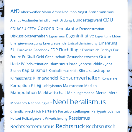
AfD
alter weißer Mann
Ampelkoalition
Angst
Antisemitismus
CDU
Bundestagswahl
Armut
Ausländerfeindlichkeit
Bildung
Corona
Demokratie
CDU/CSU
CETA
Demonstration
Eigeninitiative
Diskussionsverhalten
Egoismus
Eigentum
Eliten
Ernährung
Energieversorgung
Energiewende
Entsolidarisierung
EU
FDP
Flüchtlinge
Eurokrise
Facebook
Frankreich
Fridays For
Fußball
Grüne
Future
Geld
Gesellschaft
Gesundheitswesen
Hartz IV
Indoktrination
Islamismus
Israel
Jahresrückblick
Jens
Kapitalismus
Klimakatastrophe
Spahn
Kapitalismuskritik
Konsumverhalten
Klimaschutz
Klimawandel
Konzerne
Krieg
Korruption
Lobbyismus
Mainstream-Medien
Manipulation
Marktwirtschaft
Merz
Meinungsmache
Merkel
Neoliberalismus
Monsanto
Nachhaltigkeit
Parteien
öffentlich-rechtlich
Parteivorstellungen
Partypatriotismus
Rassismus
Polizei
Polizeigewalt
Privatisierung
Rechtsruck
Rechtsextremismus
Rechtsrutsch