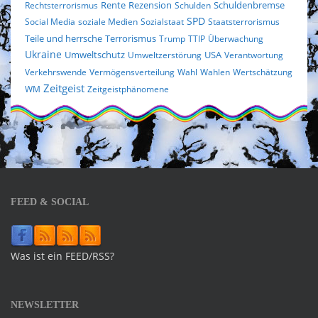
Rezension
Rechtsterrorismus
Rente
Schulden
Schuldenbremse
SPD
Social Media
soziale Medien
Sozialstaat
Staatsterrorismus
Terrorismus
Teile und herrsche
Trump
TTIP
Überwachung
Ukraine
Umweltschutz
USA
Umweltzerstörung
Verantwortung
Verkehrswende
Vermögensverteilung
Wahl
Wahlen
Wertschätzung
Zeitgeist
WM
Zeitgeistphänomene
FEED & SOCIAL
Was ist ein FEED/RSS?
NEWSLETTER