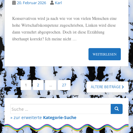
20. Februar 2026
Karl
Konservativen wird ja nach wie vor von vielen Menschen eine
hohe Wirtschaftskompetenz zugeschrieben, Linken wird diese
dann vermehrt abgesprochen. Doch ist diese Erzählung
überhaupt korrekt? Ich meine nicht …
WEITERLESEN
SEITENNUMMERIERUNG
1
2
…
27
ÄLTERE BEITRÄGE
DER
BEITRÄGE
Suche
nach:
» zur erweiterte
Kategorie-Suche