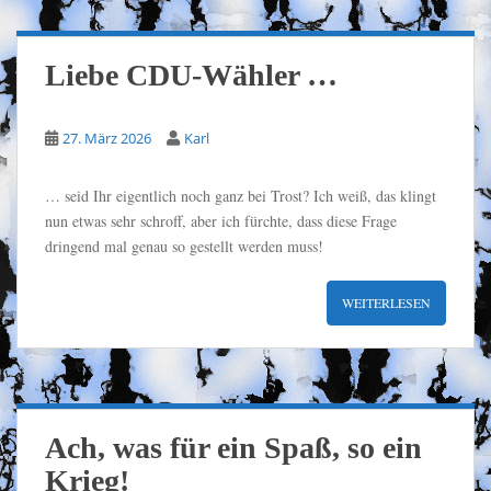
Liebe CDU-Wähler …
27. März 2026
Karl
… seid Ihr eigentlich noch ganz bei Trost? Ich weiß, das klingt
nun etwas sehr schroff, aber ich fürchte, dass diese Frage
dringend mal genau so gestellt werden muss!
WEITERLESEN
Ach, was für ein Spaß, so ein
Krieg!