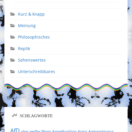
Kurz & knapp
Meinung
Philosophisches
Replik
Sehenswertes
Unterschreibbares
SCHLAGWORTE
AfD
alter weißer Mann
Ampelkoalition
Angst
Antisemitismus