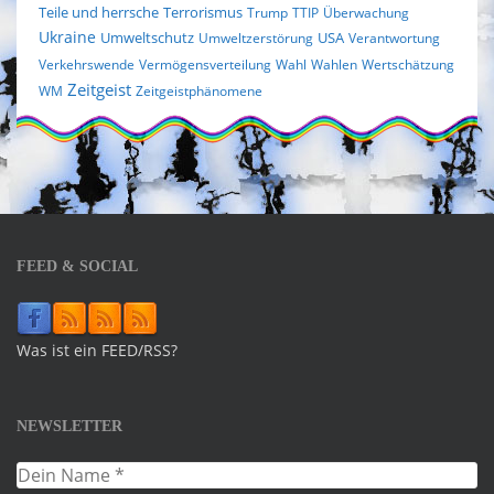
Terrorismus
Teile und herrsche
Trump
TTIP
Überwachung
Ukraine
Umweltschutz
USA
Umweltzerstörung
Verantwortung
Verkehrswende
Vermögensverteilung
Wahl
Wahlen
Wertschätzung
Zeitgeist
WM
Zeitgeistphänomene
FEED & SOCIAL
Was ist ein FEED/RSS?
NEWSLETTER