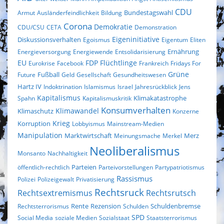
CDU
Bundestagswahl
Armut
Ausländerfeindlichkeit
Bildung
Corona
Demokratie
CDU/CSU
CETA
Demonstration
Eigeninitiative
Diskussionsverhalten
Egoismus
Eigentum
Eliten
Ernährung
Energieversorgung
Energiewende
Entsolidarisierung
EU
FDP
Flüchtlinge
Eurokrise
Facebook
Frankreich
Fridays For
Fußball
Grüne
Future
Geld
Gesellschaft
Gesundheitswesen
Hartz IV
Indoktrination
Islamismus
Israel
Jahresrückblick
Jens
Kapitalismus
Klimakatastrophe
Spahn
Kapitalismuskritik
Konsumverhalten
Klimaschutz
Klimawandel
Konzerne
Krieg
Korruption
Lobbyismus
Mainstream-Medien
Manipulation
Marktwirtschaft
Merz
Meinungsmache
Merkel
Neoliberalismus
Monsanto
Nachhaltigkeit
Parteien
öffentlich-rechtlich
Parteivorstellungen
Partypatriotismus
Rassismus
Polizei
Polizeigewalt
Privatisierung
Rechtsruck
Rechtsextremismus
Rechtsrutsch
Rezension
Rechtsterrorismus
Rente
Schulden
Schuldenbremse
SPD
Social Media
soziale Medien
Sozialstaat
Staatsterrorismus