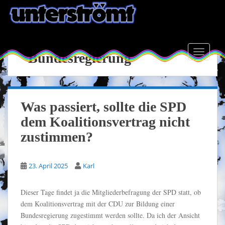
S
k
i
p
Schlagwort:
t
TOGGLE
Bundesregierung
o
m
a
i
Was passiert, sollte die SPD
n
dem Koalitionsvertrag nicht
c
o
zustimmen?
n
t
23. April 2025
Karl
e
n
t
Dieser Tage findet ja die Mitgliederbefragung der SPD statt, ob
dem Koalitionsvertrag mit der CDU zur Bildung einer
Bundesregierung zugestimmt werden sollte. Da ich der Ansicht