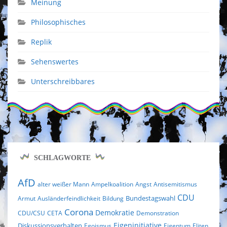
Meinung
Philosophisches
Replik
Sehenswertes
Unterschreibbares
SCHLAGWORTE
AfD
alter weißer Mann
Ampelkoalition
Angst
Antisemitismus
CDU
Bundestagswahl
Armut
Ausländerfeindlichkeit
Bildung
Corona
Demokratie
CDU/CSU
CETA
Demonstration
Eigeninitiative
Diskussionsverhalten
Egoismus
Eigentum
Eliten