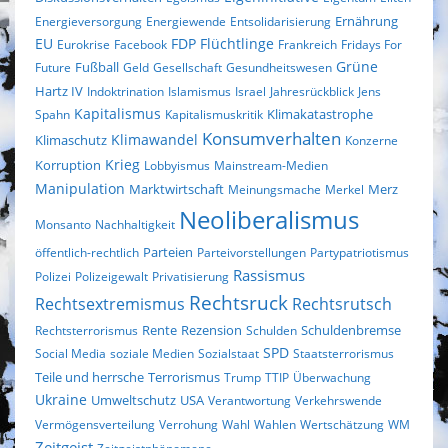
Ernährung
Energieversorgung
Energiewende
Entsolidarisierung
EU
FDP
Flüchtlinge
Eurokrise
Facebook
Frankreich
Fridays For
Fußball
Grüne
Future
Geld
Gesellschaft
Gesundheitswesen
Hartz IV
Indoktrination
Islamismus
Israel
Jahresrückblick
Jens
Kapitalismus
Klimakatastrophe
Spahn
Kapitalismuskritik
Konsumverhalten
Klimaschutz
Klimawandel
Konzerne
Krieg
Korruption
Lobbyismus
Mainstream-Medien
Manipulation
Marktwirtschaft
Merz
Meinungsmache
Merkel
Neoliberalismus
Monsanto
Nachhaltigkeit
Parteien
öffentlich-rechtlich
Parteivorstellungen
Partypatriotismus
Rassismus
Polizei
Polizeigewalt
Privatisierung
Rechtsruck
Rechtsextremismus
Rechtsrutsch
Rezension
Rechtsterrorismus
Rente
Schulden
Schuldenbremse
SPD
Social Media
soziale Medien
Sozialstaat
Staatsterrorismus
Terrorismus
Teile und herrsche
Trump
TTIP
Überwachung
Ukraine
Umweltschutz
USA
Verantwortung
Verkehrswende
Vermögensverteilung
Verrohung
Wahl
Wahlen
Wertschätzung
WM
Zeitgeist