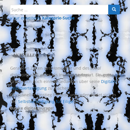
Suche
nach:
» zur erweiterte
Kategorie-Suche
AKTUELLES
Gerade in Zeiten des
Homeoffice
und des
social
distancing
wird vieles ins Internet verlagert. Ein guter
Grund sich noch einmal Gedanken über seine
Digitale
Selbstverteidigung
zu machen!
Ein schneller Einstieg für jede und jeden findet sich in
der
Selbstverteidigung für Eilige
.
Danke digitalcourage!