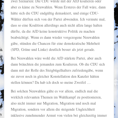
zwei Szenarien: Die CDU würde mit der AfD koalieren oder
aber es käme zu Neuwahlen. Wenn Ersteres der Fall wäre, dann
hätte sich die CDU endgültig demaskiert, und einige CDU-
Wähler dürften sich von der Partei abwenden. Ich vermute mal,
dass so eine Koalition allerdings auch nicht allzu lange halten
dürfte, da die AfD keine konstruktive Politik zu machen
beabsichtigt. Wenn es dann wieder vorgezogene Neuwahlen
gäbe, stünden die Chancen für eine demokratische Mehrheit
(SPD, Grüne und Linke) deutlich besser als jetzt gerade.
Bei Neuwahlen wäre wohl die AfD stärkste Partei, aber auch
dann bräuchten die jemanden zum Koalieren. Ob die CDU sich
dann mit der Rolle des Steigbügelhalters zufriedengäbe, wenn
sie zuvor noch in gleicher Konstellation den Kanzler hätten
stellen können? Da hab ich doch so meine Zweifel …
Bei solchen Neuwahlen gälte es vor allem, endlich mal die
wirklich relevanten Themen im Wahlkampf zu positionieren,
also nicht immer nur Migration, Migration und noch mal
Migration, sondern vor allem die steigende Ungleichheit
inklusive zunehmender Armut von vielen bei gleichzeitig immer