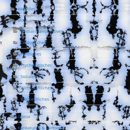
Aktuelles
Blog
Medial-Manipulatives
Ökologisches
Politisches
Psychologisches
Soziales
Wirtschaftliches
Wöchentliches
Glosse
Karikaturen & Cartoons