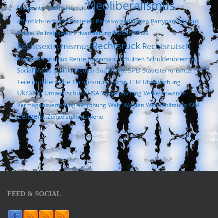
Neoliberalismus
Monsanto
Nachhaltigkeit
Parteien
öffentlich-rechtlich
Parteivorstellungen
Partypatriotismus
Rassismus
Polizei
Polizeigewalt
Privatisierung
Rechtsruck
Rechtsextremismus
Rechtsrutsch
Rezension
Rechtsterrorismus
Rente
Schulden
Schuldenbremse
SPD
Social Media
soziale Medien
Sozialstaat
Staatsterrorismus
Terrorismus
Teile und herrsche
Trump
TTIP
Überwachung
Ukraine
Umweltschutz
USA
Verantwortung
Verkehrswende
Vermögensverteilung
Verrohung
Wahl
Wahlen
Wertschätzung
WM
Zeitgeist
Zeitgeistphänomene
FEED & SOCIAL