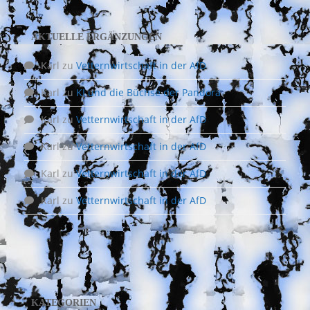
AKTUELLE ERGÄNZUNGEN
Karl
zu
Vetternwirtschaft in der AfD
Karl
zu
KI und die Büchse der Pandora
Karl
zu
Vetternwirtschaft in der AfD
Karl
zu
Vetternwirtschaft in der AfD
Karl
zu
Vetternwirtschaft in der AfD
Karl
zu
Vetternwirtschaft in der AfD
KATEGORIEN