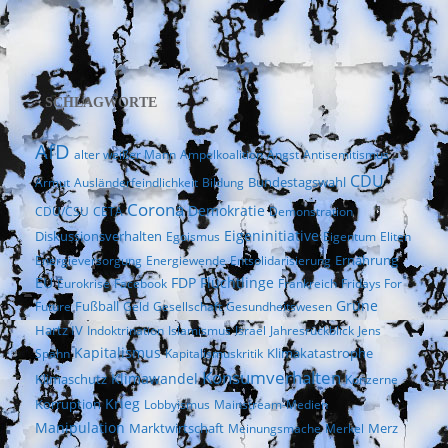
SCHLAGWORTE
AfD
alter weißer Mann
Ampelkoalition
Angst
Antisemitismus
CDU
Bundestagswahl
Armut
Ausländerfeindlichkeit
Bildung
Corona
Demokratie
CDU/CSU
CETA
Demonstration
Eigeninitiative
Diskussionsverhalten
Egoismus
Eigentum
Eliten
Ernährung
Energieversorgung
Energiewende
Entsolidarisierung
EU
FDP
Flüchtlinge
Eurokrise
Facebook
Frankreich
Fridays For
Fußball
Grüne
Future
Geld
Gesellschaft
Gesundheitswesen
Hartz IV
Indoktrination
Islamismus
Israel
Jahresrückblick
Jens
Kapitalismus
Klimakatastrophe
Spahn
Kapitalismuskritik
Konsumverhalten
Klimaschutz
Klimawandel
Konzerne
Krieg
Korruption
Lobbyismus
Mainstream-Medien
Manipulation
Marktwirtschaft
Merz
Meinungsmache
Merkel