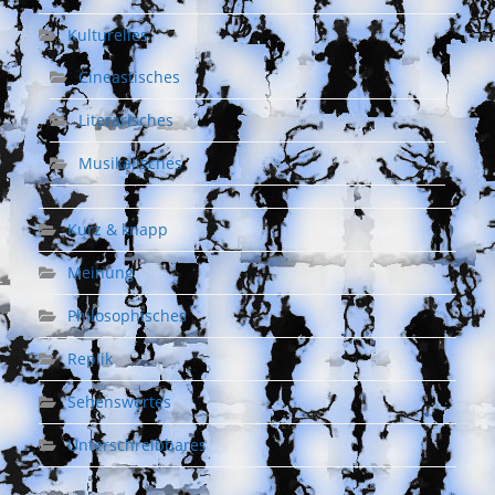
Kulturelles
Cineastisches
Literarisches
Musikalisches
Kurz & knapp
Meinung
Philosophisches
Replik
Sehenswertes
Unterschreibbares