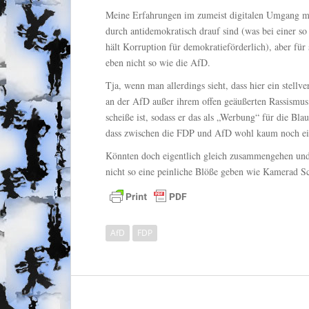
Meine Erfahrungen im zumeist digitalen Umgang mit
durch antidemokratisch drauf sind (was bei einer so
hält Korruption für demokratieförderlich), aber fü
eben nicht so wie die AfD.
Tja, wenn man allerdings sieht, dass hier ein stellve
an der AfD außer ihrem offen geäußerten Rassismus 
scheiße ist, sodass er das als „Werbung“ für die Bla
dass zwischen die FDP und AfD wohl kaum noch ein 
Könnten doch eigentlich gleich zusammengehen un
nicht so eine peinliche Blöße geben wie Kamerad 
AfD
FDP