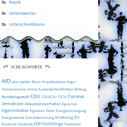
Replik
Sehenswertes
Unterschreibbares
SCHLAGWORTE
AfD
alter weißer Mann
Ampelkoalition
Angst
Antisemitismus
Armut
Ausländerfeindlichkeit
Bildung
Corona
CDU
Bundestagswahl
CDU/CSU
CETA
Demokratie
Diskussionsverhalten
Egoismus
Eigeninitiative
Eigentum
Eliten
Energieversorgung
EU
Ernährung
Energiewende
Entsolidarisierung
FDP
Flüchtlinge
Eurokrise
Facebook
Frankreich