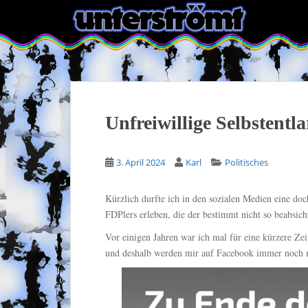
S
k
i
p
t
o
m
a
Unfreiwillige Selbstentl
i
n
3. April 2024
Karl
Politisches
c
o
n
Kürzlich durfte ich in den sozialen Medien eine do
t
FDPlers erleben, die der bestimmt nicht so beabsich
e
Vor einigen Jahren war ich mal für eine kürzere Ze
n
und deshalb werden mir auf Facebook immer noch m
t