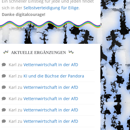
Ein schneller Einstieg für jede und jeden findet
sich in der
Selbstverteidigung für Eilige
.
Danke digitalcourage!
AKTUELLE ERGÄNZUNGEN
Karl
zu
Vetternwirtschaft in der AfD
Karl
zu
KI und die Büchse der Pandora
Karl
zu
Vetternwirtschaft in der AfD
Karl
zu
Vetternwirtschaft in der AfD
Karl
zu
Vetternwirtschaft in der AfD
Karl
zu
Vetternwirtschaft in der AfD