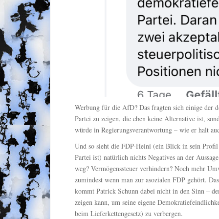
Werbung für die AfD? Das fragten sich einige der do
Partei zu zeigen, die eben keine Alternative ist, so
würde in Regierungsverantwortung – wie er halt auc
Und so sieht die FDP-Heini (ein Blick in sein Profil 
Partei ist) natürlich nichts Negatives an der Aussage
weg? Vermögenssteuer verhindern? Noch mehr Umver
zumindest wenn man zur asozialen FDP gehört. Dass
kommt Patrick Schunn dabei nicht in den Sinn – de
zeigen kann, um seine eigene Demokratiefeindlichke
beim Lieferkettengesetz) zu verbergen.