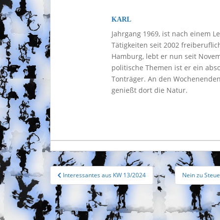
KARL
Jahrgang 1969, ist nach einem L
Tätigkeiten seit 2002 freiberufli
Hamburg, lebt er nun seit Nove
politische Themen ist er ein ab
Tonträger. An den Wochenenden 
genießt dort die Natur.
Beitragsnavigation
Interessantes aus KW 13/2024
Nein zu Steue