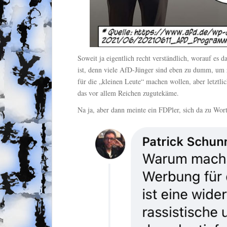
Soweit ja eigentlich recht verständlich, worauf es d
ist, denn viele AfD-Jünger sind eben zu dumm, um z
für die „kleinen Leute“ machen wollen, aber letztli
das vor allem Reichen zugutekäme.
Na ja, aber dann meinte ein FDPler, sich da zu Wor