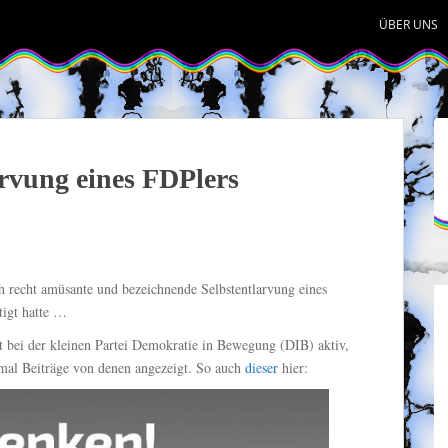
ÜBER UNS
arvung eines FDPlers
ch recht amüsante und bezeichnende Selbstentlarvung eines
tigt hatte …
it bei der kleinen Partei Demokratie in Bewegung (DIB) aktiv,
al Beiträge von denen angezeigt. So auch
dieser
hier: