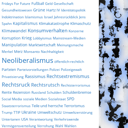
Fußball
Fridays For Future
Geld
Gesellschaft
Grüne
Gesundheitswesen
Hartz IV
Identitätspolitik
Indoktrination
Islamismus
Israel
Jahresrückblick
Jens
Kapitalismus
Klimakatastrophe
Klimaschutz
Spahn
Konsumverhalten
Klimawandel
Konzerne
Krieg
Korruption
Lobbyismus
Mainstream-Medien
Manipulation
Marktwirtschaft
Meinungsmache
Merz
Merkel
Monsanto
Nachhaltigkeit
Neoliberalismus
öffentlich-rechtlich
Parteien
Parteivorstellungen
Polizei
Polizeigewalt
Rechtsextremismus
Rassismus
Privatisierung
Rechtsruck
Rechtsrutsch
Rechtsterrorismus
Rezension
Rente
Russland
Schulden
Schuldenbremse
SPD
Social Media
soziale Medien
Sozialstaat
Terrorismus
Staatsterrorismus
Teile und herrsche
Ukraine
Umweltschutz
Trump
TTIP
Umweltzerstörung
USA
Untertanen
Verantwortung
Verkehrswende
Vermögensverteilung
Verrohung
Wahl
Wahlen