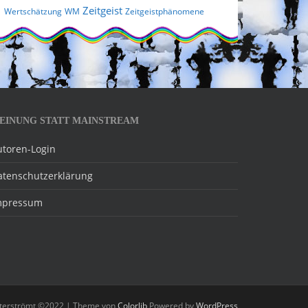
Zeitgeist
Wertschätzung
WM
Zeitgeistphänomene
EINUNG STATT MAINSTREAM
utoren-Login
atenschutzerklärung
mpressum
nterströmt ©2022 | Theme von
Colorlib
Powered by
WordPress