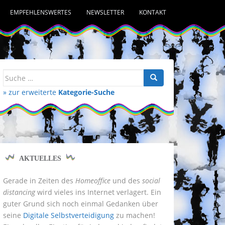
EMPFEHLENSWERTES
NEWSLETTER
KONTAKT
Suche
nach:
» zur erweiterte
Kategorie-Suche
AKTUELLES
Gerade in Zeiten des
Homeoffice
und des
social
distancing
wird vieles ins Internet verlagert. Ein
guter Grund sich noch einmal Gedanken über
seine
Digitale Selbstverteidigung
zu machen!