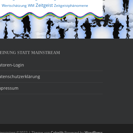
Zeitgeist
Wertschätzung
WM
Zeitgeistphänomene
EINUNG STATT MAINSTREAM
utoren-Login
atenschutzerklärung
mpressum
nterströmt ©2022 | Theme von
Colorlib
Powered by
WordPress