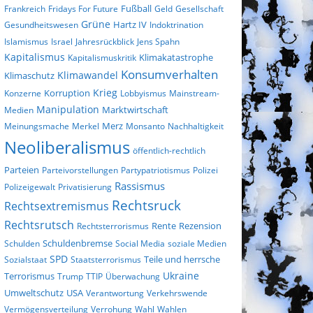
Fußball
Frankreich
Fridays For Future
Geld
Gesellschaft
Grüne
Gesundheitswesen
Hartz IV
Indoktrination
Islamismus
Israel
Jahresrückblick
Jens Spahn
Kapitalismus
Klimakatastrophe
Kapitalismuskritik
Konsumverhalten
Klimaschutz
Klimawandel
Krieg
Konzerne
Korruption
Lobbyismus
Mainstream-
Manipulation
Marktwirtschaft
Medien
Merz
Meinungsmache
Merkel
Monsanto
Nachhaltigkeit
Neoliberalismus
öffentlich-rechtlich
Parteien
Parteivorstellungen
Partypatriotismus
Polizei
Rassismus
Polizeigewalt
Privatisierung
Rechtsruck
Rechtsextremismus
Rechtsrutsch
Rezension
Rechtsterrorismus
Rente
Schulden
Schuldenbremse
Social Media
soziale Medien
SPD
Sozialstaat
Staatsterrorismus
Teile und herrsche
Terrorismus
Ukraine
Trump
TTIP
Überwachung
Umweltschutz
USA
Verantwortung
Verkehrswende
Vermögensverteilung
Verrohung
Wahl
Wahlen