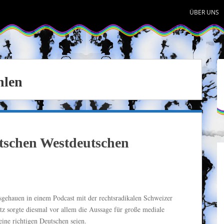
ÜBER UNS
hlen
utschen Westdeutschen
gehauen in einem Podcast mit der rechtsradikalen Schweizer
 sorgte diesmal vor allem die Aussage für große mediale
ine richtigen Deutschen seien.