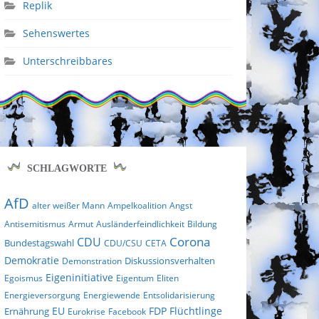
Replik
Sehenswertes
Unterschreibbares
SCHLAGWORTE
AfD
alter weißer Mann
Ampelkoalition
Angst
Antisemitismus
Armut
Ausländerfeindlichkeit
Bildung
Corona
CDU
Bundestagswahl
CDU/CSU
CETA
Demokratie
Diskussionsverhalten
Demonstration
Eigeninitiative
Egoismus
Eigentum
Eliten
Energieversorgung
Energiewende
Entsolidarisierung
EU
FDP
Flüchtlinge
Ernährung
Eurokrise
Facebook