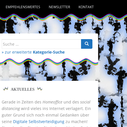
EMPFEHLENSWERTES
NEWSLETTER
KONTAKT
Suche
nach:
» zur erweiterte
Kategorie-Suche
AKTUELLES
Gerade in Zeiten des
Homeoffice
und des
social
distancing
wird vieles ins Internet verlagert. Ein
guter Grund sich noch einmal Gedanken über
seine
Digitale Selbstverteidigung
zu machen!