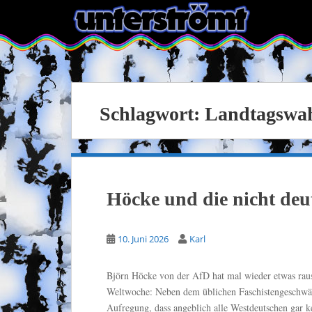
S
k
i
p
t
o
m
Schlagwort:
Landtagswa
a
i
n
c
o
Höcke und die nicht de
n
t
e
10. Juni 2026
Karl
n
t
Björn Höcke von der AfD hat mal wieder etwas raus
Weltwoche: Neben dem üblichen Faschistengeschwätz
Aufregung, dass angeblich alle Westdeutschen gar ke