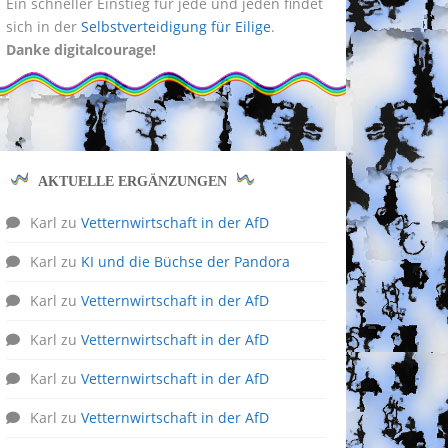
Ein schneller Einstieg für jede und jeden findet
sich in der
Selbstverteidigung für Eilige
.
Danke digitalcourage!
AKTUELLE ERGÄNZUNGEN
Karl
zu
Vetternwirtschaft in der AfD
Karl
zu
KI und die Büchse der Pandora
Karl
zu
Vetternwirtschaft in der AfD
Karl
zu
Vetternwirtschaft in der AfD
Karl
zu
Vetternwirtschaft in der AfD
Karl
zu
Vetternwirtschaft in der AfD