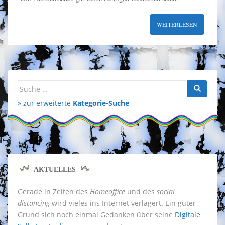
WEITERLESEN
Suche
nach:
» zur erweiterte
Kategorie-Suche
AKTUELLES
Gerade in Zeiten des
Homeoffice
und des
social
distancing
wird vieles ins Internet verlagert. Ein guter
Grund sich noch einmal Gedanken über seine
Digitale