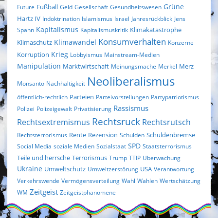
Fußball
Grüne
Future
Geld
Gesellschaft
Gesundheitswesen
Hartz IV
Indoktrination
Islamismus
Israel
Jahresrückblick
Jens
Kapitalismus
Klimakatastrophe
Spahn
Kapitalismuskritik
Konsumverhalten
Klimaschutz
Klimawandel
Konzerne
Krieg
Korruption
Lobbyismus
Mainstream-Medien
Manipulation
Marktwirtschaft
Merz
Meinungsmache
Merkel
Neoliberalismus
Monsanto
Nachhaltigkeit
Parteien
öffentlich-rechtlich
Parteivorstellungen
Partypatriotismus
Rassismus
Polizei
Polizeigewalt
Privatisierung
Rechtsruck
Rechtsextremismus
Rechtsrutsch
Rezension
Rechtsterrorismus
Rente
Schulden
Schuldenbremse
SPD
Social Media
soziale Medien
Sozialstaat
Staatsterrorismus
Terrorismus
Teile und herrsche
Trump
TTIP
Überwachung
Ukraine
Umweltschutz
USA
Umweltzerstörung
Verantwortung
Verkehrswende
Vermögensverteilung
Wahl
Wahlen
Wertschätzung
Zeitgeist
WM
Zeitgeistphänomene