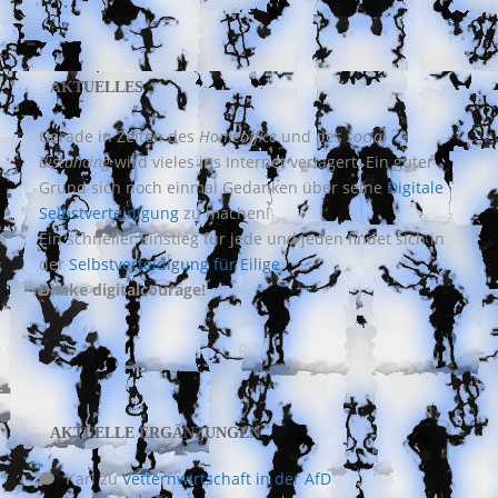
AKTUELLES
Gerade in Zeiten des
Homeoffice
und des
social
distancing
wird vieles ins Internet verlagert. Ein guter
Grund sich noch einmal Gedanken über seine
Digitale
Selbstverteidigung
zu machen!
Ein schneller Einstieg für jede und jeden findet sich in
der
Selbstverteidigung für Eilige
.
Danke digitalcourage!
AKTUELLE ERGÄNZUNGEN
Karl
zu
Vetternwirtschaft in der AfD