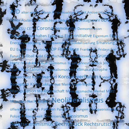
AfD
alter weißer Mann
Ampelkoalition
Angst
Antisemitismus
CDU
Bundestagswahl
Armut
Ausländerfeindlichkeit
Bildung
Corona
Demokratie
CDU/CSU
CETA
Demonstration
Eigeninitiative
Diskussionsverhalten
Egoismus
Eigentum
Eliten
Ernährung
Energieversorgung
Energiewende
Entsolidarisierung
EU
FDP
Flüchtlinge
Eurokrise
Facebook
Frankreich
Fridays For
Fußball
Grüne
Future
Geld
Gesellschaft
Gesundheitswesen
Hartz IV
Indoktrination
Islamismus
Israel
Jahresrückblick
Jens
Kapitalismus
Klimakatastrophe
Spahn
Kapitalismuskritik
Konsumverhalten
Klimaschutz
Klimawandel
Konzerne
Krieg
Korruption
Lobbyismus
Mainstream-Medien
Manipulation
Marktwirtschaft
Merz
Meinungsmache
Merkel
Neoliberalismus
Monsanto
Nachhaltigkeit
Parteien
öffentlich-rechtlich
Parteivorstellungen
Partypatriotismus
Rassismus
Polizei
Polizeigewalt
Privatisierung
Rechtsruck
Rechtsextremismus
Rechtsrutsch