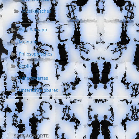
Musikalisches
Kurz & knapp
Meinung
Philosophisches
Replik
Sehenswertes
Unterschreibbares
SCHLAGWORTE