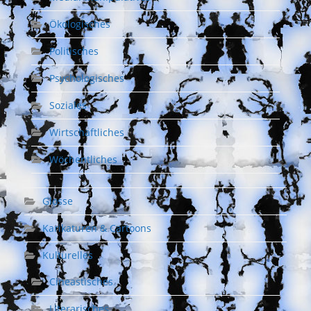
Ökologisches
Politisches
Psychologisches
Soziales
Wirtschaftliches
Wöchentliches
Glosse
Karikaturen & Cartoons
Kulturelles
Cineastisches
Literarisches