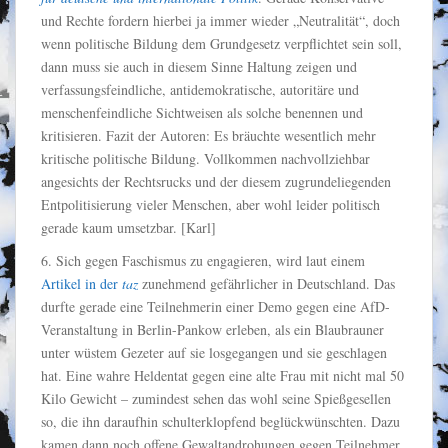
und Rechte fordern hierbei ja immer wieder „Neutralität“, doch
wenn politische Bildung dem Grundgesetz verpflichtet sein soll,
dann muss sie auch in diesem Sinne Haltung zeigen und
verfassungsfeindliche, antidemokratische, autoritäre und
menschenfeindliche Sichtweisen als solche benennen und
kritisieren. Fazit der Autoren: Es bräuchte wesentlich mehr
kritische politische Bildung. Vollkommen nachvollziehbar
angesichts der Rechtsrucks und der diesem zugrundeliegenden
Entpolitisierung vieler Menschen, aber wohl leider politisch
gerade kaum umsetzbar. [Karl]
6. Sich gegen Faschismus zu engagieren, wird laut einem
Artikel in der
taz
zunehmend gefährlicher in Deutschland. Das
durfte gerade eine Teilnehmerin einer Demo gegen eine AfD-
Veranstaltung in Berlin-Pankow erleben, als ein Blaubrauner
unter wüstem Gezeter auf sie losgegangen und sie geschlagen
hat. Eine wahre Heldentat gegen eine alte Frau mit nicht mal 50
Kilo Gewicht – zumindest sehen das wohl seine Spießgesellen
so, die ihn daraufhin schulterklopfend beglückwünschten. Dazu
kamen dann noch offene Gewaltandrohungen gegen Teilnehmer