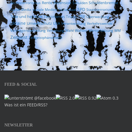
Rezension
Rechtsterrorismus
Rente
Schulden
Schuldenbremse
SPD
Social Media
soziale Medien
Sozialstaat
Staatsterrorismus
Terrorismus
Teile und herrsche
Trump
TTIP
Überwachung
Ukraine
Umweltschutz
USA
Verantwortung
Verkehrswende
Vermögensverteilung
Verrohung
Wahl
Wahlen
Wertschätzung
WM
Zeitgeist
Zeitgeistphänomene
FEED & SOCIAL
Was ist ein FEED/RSS?
NEWSLETTER