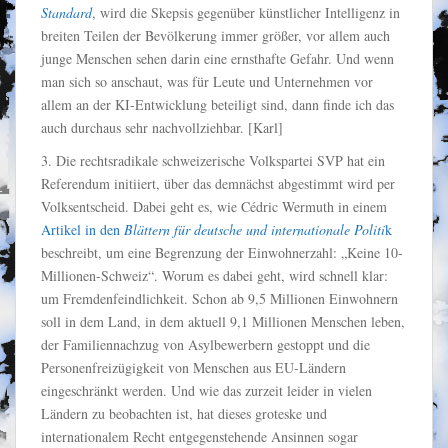
Standard
, wird die Skepsis gegenüber künstlicher Intelligenz in
breiten Teilen der Bevölkerung immer größer, vor allem auch
junge Menschen sehen darin eine ernsthafte Gefahr. Und wenn
man sich so anschaut, was für Leute und Unternehmen vor
allem an der KI-Entwicklung beteiligt sind, dann finde ich das
auch durchaus sehr nachvollziehbar. [Karl]
3. Die rechtsradikale schweizerische Volkspartei SVP hat ein
Referendum initiiert, über das demnächst abgestimmt wird per
Volksentscheid. Dabei geht es, wie Cédric Wermuth in einem
Artikel in den
Blättern für deutsche und internationale Politi
k
beschreibt, um eine Begrenzung der Einwohnerzahl: „Keine 10-
Millionen-Schweiz“. Worum es dabei geht, wird schnell klar:
um Fremdenfeindlichkeit. Schon ab 9,5 Millionen Einwohnern
soll in dem Land, in dem aktuell 9,1 Millionen Menschen leben,
der Familiennachzug von Asylbewerbern gestoppt und die
Personenfreizügigkeit von Menschen aus EU-Ländern
eingeschränkt werden. Und wie das zurzeit leider in vielen
Ländern zu beobachten ist, hat dieses groteske und
internationalem Recht entgegenstehende Ansinnen sogar