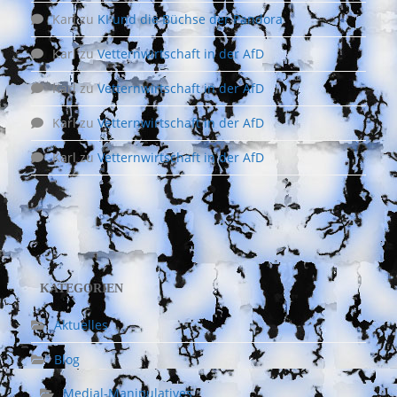
Karl
zu
KI und die Büchse der Pandora
Karl
zu
Vetternwirtschaft in der AfD
Karl
zu
Vetternwirtschaft in der AfD
Karl
zu
Vetternwirtschaft in der AfD
Karl
zu
Vetternwirtschaft in der AfD
KATEGORIEN
Aktuelles
Blog
Medial-Manipulatives