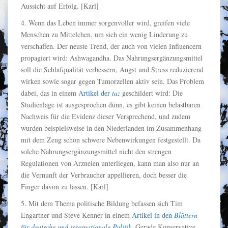
Aussicht auf Erfolg. [Karl]
4. Wenn das Leben immer sorgenvoller wird, greifen viele
Menschen zu Mittelchen, um sich ein wenig Linderung zu
verschaffen. Der neuste Trend, der auch von vielen Influencern
propagiert wird: Ashwagandha. Das Nahrungsergänzungsmittel
soll die Schlafqualität verbessern, Angst und Stress reduzierend
wirken sowie sogar gegen Tumorzellen aktiv sein. Das Problem
dabei, das in einem
Artikel der
taz
geschildert wird: Die
Studienlage ist ausgesprochen dünn, es gibt keinen belastbaren
Nachweis für die Evidenz dieser Versprechend, und zudem
wurden beispielsweise in den Niederlanden im Zusammenhang
mit dem Zeug schon schwere Nebenwirkungen festgestellt. Da
solche Nahrungsergänzungsmittel nicht den strengen
Regulationen von Arzneien unterliegen, kann man also nur an
die Vernunft der Verbraucher appellieren, doch besser die
Finger davon zu lassen. [Karl]
5. Mit dem Thema politische Bildung befassen sich Tim
Engartner und Steve Kenner in einem
Artikel in den
Blättern
für deutsche und internationale Politik
. Gerade Konservative