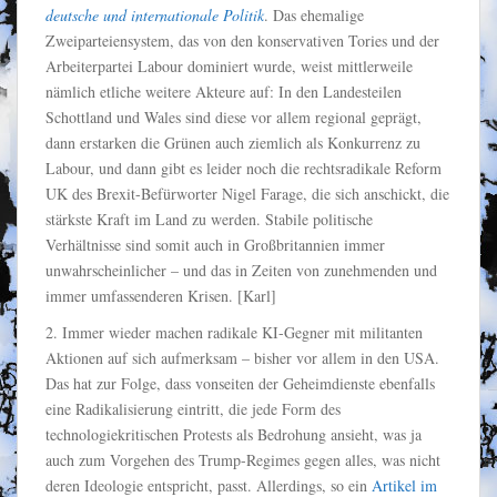
deutsche und internationale Politik
. Das ehemalige
Zweiparteiensystem, das von den konservativen Tories und der
Arbeiterpartei Labour dominiert wurde, weist mittlerweile
nämlich etliche weitere Akteure auf: In den Landesteilen
Schottland und Wales sind diese vor allem regional geprägt,
dann erstarken die Grünen auch ziemlich als Konkurrenz zu
Labour, und dann gibt es leider noch die rechtsradikale Reform
UK des Brexit-Befürworter Nigel Farage, die sich anschickt, die
stärkste Kraft im Land zu werden. Stabile politische
Verhältnisse sind somit auch in Großbritannien immer
unwahrscheinlicher – und das in Zeiten von zunehmenden und
immer umfassenderen Krisen. [Karl]
2. Immer wieder machen radikale KI-Gegner mit militanten
Aktionen auf sich aufmerksam – bisher vor allem in den USA.
Das hat zur Folge, dass vonseiten der Geheimdienste ebenfalls
eine Radikalisierung eintritt, die jede Form des
technologiekritischen Protests als Bedrohung ansieht, was ja
auch zum Vorgehen des Trump-Regimes gegen alles, was nicht
deren Ideologie entspricht, passt. Allerdings, so ein
Artikel im