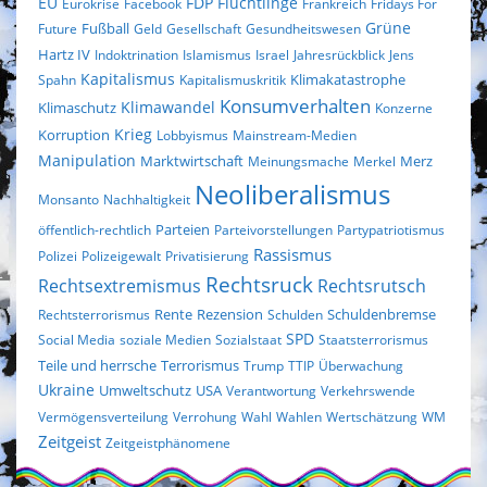
EU
FDP
Flüchtlinge
Eurokrise
Facebook
Frankreich
Fridays For
Fußball
Grüne
Future
Geld
Gesellschaft
Gesundheitswesen
Hartz IV
Indoktrination
Islamismus
Israel
Jahresrückblick
Jens
Kapitalismus
Klimakatastrophe
Spahn
Kapitalismuskritik
Konsumverhalten
Klimaschutz
Klimawandel
Konzerne
Krieg
Korruption
Lobbyismus
Mainstream-Medien
Manipulation
Marktwirtschaft
Merz
Meinungsmache
Merkel
Neoliberalismus
Monsanto
Nachhaltigkeit
Parteien
öffentlich-rechtlich
Parteivorstellungen
Partypatriotismus
Rassismus
Polizei
Polizeigewalt
Privatisierung
Rechtsruck
Rechtsextremismus
Rechtsrutsch
Rezension
Rechtsterrorismus
Rente
Schulden
Schuldenbremse
SPD
Social Media
soziale Medien
Sozialstaat
Staatsterrorismus
Terrorismus
Teile und herrsche
Trump
TTIP
Überwachung
Ukraine
Umweltschutz
USA
Verantwortung
Verkehrswende
Vermögensverteilung
Verrohung
Wahl
Wahlen
Wertschätzung
WM
Zeitgeist
Zeitgeistphänomene