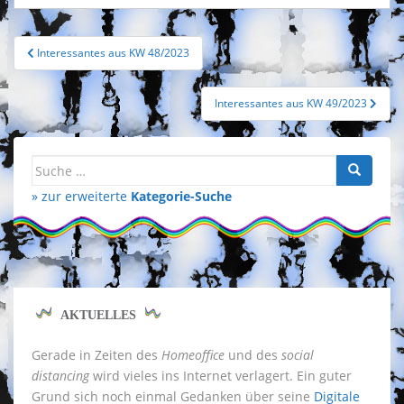
Beitragsnavigation
Interessantes aus KW 48/2023
Interessantes aus KW 49/2023
Suche
nach:
» zur erweiterte
Kategorie-Suche
AKTUELLES
Gerade in Zeiten des
Homeoffice
und des
social
distancing
wird vieles ins Internet verlagert. Ein guter
Grund sich noch einmal Gedanken über seine
Digitale