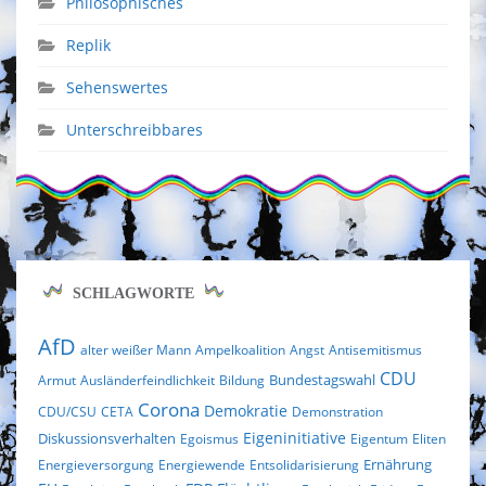
Philosophisches
Replik
Sehenswertes
Unterschreibbares
SCHLAGWORTE
AfD
alter weißer Mann
Ampelkoalition
Angst
Antisemitismus
CDU
Bundestagswahl
Armut
Ausländerfeindlichkeit
Bildung
Corona
Demokratie
CDU/CSU
CETA
Demonstration
Eigeninitiative
Diskussionsverhalten
Egoismus
Eigentum
Eliten
Ernährung
Energieversorgung
Energiewende
Entsolidarisierung