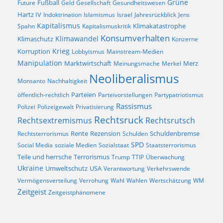
Fußball
Grüne
Future
Geld
Gesellschaft
Gesundheitswesen
Hartz IV
Indoktrination
Islamismus
Israel
Jahresrückblick
Jens
Kapitalismus
Klimakatastrophe
Spahn
Kapitalismuskritik
Konsumverhalten
Klimaschutz
Klimawandel
Konzerne
Krieg
Korruption
Lobbyismus
Mainstream-Medien
Manipulation
Marktwirtschaft
Merz
Meinungsmache
Merkel
Neoliberalismus
Monsanto
Nachhaltigkeit
Parteien
öffentlich-rechtlich
Parteivorstellungen
Partypatriotismus
Rassismus
Polizei
Polizeigewalt
Privatisierung
Rechtsruck
Rechtsextremismus
Rechtsrutsch
Rezension
Rechtsterrorismus
Rente
Schulden
Schuldenbremse
SPD
Social Media
soziale Medien
Sozialstaat
Staatsterrorismus
Terrorismus
Teile und herrsche
Trump
TTIP
Überwachung
Ukraine
Umweltschutz
USA
Verantwortung
Verkehrswende
Vermögensverteilung
Verrohung
Wahl
Wahlen
Wertschätzung
WM
Zeitgeist
Zeitgeistphänomene