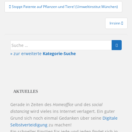
Beitragsnavigation
Stoppt Patente auf Pflanzen und Tiere! (Umweltinstitut München)
Irrsinn
Suche
nach:
» zur erweiterte
Kategorie-Suche
AKTUELLES
Gerade in Zeiten des
Homeoffice
und des
social
distancing
wird vieles ins Internet verlagert. Ein guter
Grund sich noch einmal Gedanken über seine
Digitale
Selbstverteidigung
zu machen!
Ein schneller Einstieg für jede und jeden findet sich in