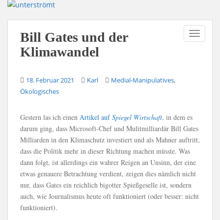
S
k
i
TOGGLE
Bill Gates und der
p
Klimawandel
t
o
m
,
18. Februar 2021
Karl
Medial-Manipulatives
a
Ökologisches
i
n
Gestern las ich einen
Artikel auf
Spiegel Wirtschaft
, in dem es
c
darum ging, dass Microsoft-Chef und Mulitmilliardär Bill Gates
o
Milliarden in den Klimaschutz investiert und als Mahner auftritt,
n
dass die Politik mehr in dieser Richtung machen müsste. Was
t
dann folgt, ist allerdings ein wahrer Reigen an Unsinn, der eine
e
etwas genauere Betrachtung verdient, zeigen dies nämlich nicht
n
nur, dass Gates ein reichlich bigotter Spießgeselle ist, sondern
t
auch, wie Journalismus heute oft funktioniert (oder besser: nicht
funktioniert).