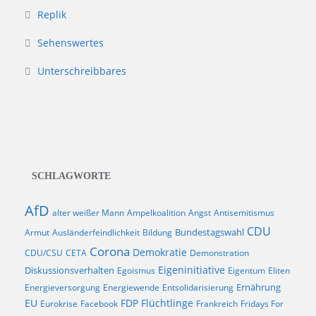
Replik
Sehenswertes
Unterschreibbares
SCHLAGWORTE
AfD
alter weißer Mann
Ampelkoalition
Angst
Antisemitismus
CDU
Bundestagswahl
Armut
Ausländerfeindlichkeit
Bildung
Corona
Demokratie
CDU/CSU
CETA
Demonstration
Eigeninitiative
Diskussionsverhalten
Egoismus
Eigentum
Eliten
Ernährung
Energieversorgung
Energiewende
Entsolidarisierung
EU
FDP
Flüchtlinge
Eurokrise
Facebook
Frankreich
Fridays For