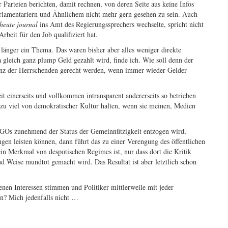
er Parteien berichten, damit rechnen, von deren Seite aus keine Infos
lamentariern und Ähnlichem nicht mehr gern gesehen zu sein. Auch
heute journal
ins Amt des Regierungssprechers wechselte, spricht nicht
rbeit für den Job qualifiziert hat.
 länger ein Thema. Das waren bisher aber alles weniger direkte
gleich ganz plump Geld gezahlt wird, finde ich. Wie soll denn der
stanz der Herrschenden gerecht werden, wenn immer wieder Gelder
eit einerseits und vollkommen intransparent andererseits so betrieben
llzu viel von demokratischer Kultur halten, wenn sie meinen, Medien
NGOs zunehmend der Status der Gemeinnützigkeit entzogen wird,
gen leisten können, dann führt das zu einer Verengung des öffentlichen
ein Merkmal von despotischen Regimes ist, nur dass dort die Kritik
 Weise mundtot gemacht wird. Das Resultat ist aber letztlich schon
enen Interessen stimmen und Politiker mittlerweile mit jeder
n? Mich jedenfalls nicht …