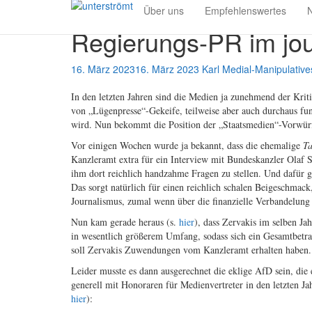
Skip
Über uns
Empfehlenswertes
N
to
Regierungs-PR im jo
main
content
16. März 2023
16. März 2023
Karl
Medial-Manipulative
In den letzten Jahren sind die Medien ja zunehmend der Kriti
von „Lügenpresse“-Gekeife, teilweise aber auch durchaus fun
wird. Nun bekommt die Position der „Staatsmedien“-Vorwürf
Vor einigen Wochen wurde ja bekannt, dass die ehemalige
Ta
Kanzleramt extra für ein Interview mit Bundeskanzler Olaf
ihm dort reichlich handzahme Fragen zu stellen. Und dafür
Das sorgt natürlich für einen reichlich schalen Beigeschmack
Journalismus, zumal wenn über die finanzielle Verbandelung
Nun kam gerade heraus (s.
hier
), dass Zervakis im selben J
in wesentlich größerem Umfang, sodass sich ein Gesamtbetr
soll Zervakis Zuwendungen vom Kanzleramt erhalten haben.
Leider musste es dann ausgerechnet die eklige AfD sein, die 
generell mit Honoraren für Medienvertreter in den letzten Ja
hier
):