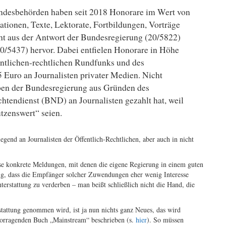
ndesbehörden haben seit 2018 Honorare im Wert von
tionen, Texte, Lektorate, Fortbildungen, Vorträge
ht aus der Antwort der Bundesregierung (20/5822)
0/5437) hervor. Dabei entfielen Honorare in Höhe
entlichen-rechtlichen Rundfunks und des
 Euro an Journalisten privater Medien. Nicht
aben der Bundesregierung aus Gründen des
htendienst (BND) an Journalisten gezahlt hat, weil
tzenswert“ seien.
end an Journalisten der Öffentlich-Rechtlichen, aber auch in nicht
ise konkrete Meldungen, mit denen die eigene Regierung in einem guten
egig, dass die Empfänger solcher Zuwendungen eher wenig Interesse
hterstattung zu verderben – man beißt schließlich nicht die Hand, die
rstattung genommen wird, ist ja nun nichts ganz Neues, das wird
vorragenden Buch „Mainstream“ beschrieben (s.
hier
). So müssen