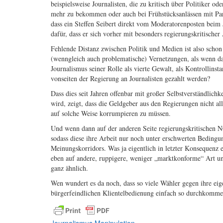
beispielsweise Journalisten, die zu kritisch über Politiker od
mehr zu bekommen oder auch bei Frühstücksanlässen mit Par
dass ein Steffen Seibert direkt vom Moderatorenposten beim
dafür, dass er sich vorher mit besonders regierungskritischer A
Fehlende Distanz zwischen Politik und Medien ist also schon
(wenngleich auch problematische) Vernetzungen, als wenn da 
Journalismus seiner Rolle als vierte Gewalt, als Kontrollin
vonseiten der Regierung an Journalisten gezahlt werden?
Dass dies seit Jahren offenbar mit großer Selbstverständlichk
wird, zeigt, dass die Geldgeber aus den Regierungen nicht a
auf solche Weise korrumpieren zu müssen.
Und wenn dann auf der anderen Seite regierungskritischen 
sodass diese ihre Arbeit nur noch unter erschwerten Bedingun
Meinungskorridors. Was ja eigentlich in letzter Konsequenz 
eben auf andere, ruppigere, weniger „marktkonforme“ Art und
ganz ähnlich.
Wen wundert es da noch, dass so viele Wähler gegen ihre eig
bürgerfeindlichen Klientelbedienung einfach so durchkomme