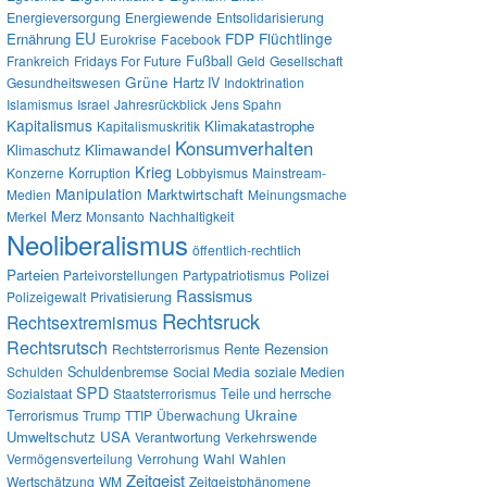
Energieversorgung
Energiewende
Entsolidarisierung
EU
FDP
Flüchtlinge
Ernährung
Eurokrise
Facebook
Fußball
Frankreich
Fridays For Future
Geld
Gesellschaft
Grüne
Gesundheitswesen
Hartz IV
Indoktrination
Islamismus
Israel
Jahresrückblick
Jens Spahn
Kapitalismus
Klimakatastrophe
Kapitalismuskritik
Konsumverhalten
Klimawandel
Klimaschutz
Krieg
Konzerne
Korruption
Lobbyismus
Mainstream-
Manipulation
Marktwirtschaft
Medien
Meinungsmache
Merz
Merkel
Monsanto
Nachhaltigkeit
Neoliberalismus
öffentlich-rechtlich
Parteien
Parteivorstellungen
Partypatriotismus
Polizei
Rassismus
Polizeigewalt
Privatisierung
Rechtsruck
Rechtsextremismus
Rechtsrutsch
Rezension
Rechtsterrorismus
Rente
Schulden
Schuldenbremse
Social Media
soziale Medien
SPD
Sozialstaat
Staatsterrorismus
Teile und herrsche
Ukraine
Terrorismus
Trump
TTIP
Überwachung
Umweltschutz
USA
Verantwortung
Verkehrswende
Vermögensverteilung
Verrohung
Wahl
Wahlen
Zeitgeist
Wertschätzung
WM
Zeitgeistphänomene