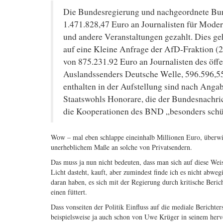
Die Bundesregierung und nachgeordnete Bu
1.471.828,47 Euro an Journalisten für Modera
und andere Veranstaltungen gezahlt. Dies ge
auf eine Kleine Anfrage der AfD-Fraktion (2
von 875.231.92 Euro an Journalisten des öff
Auslandssenders Deutsche Welle, 596.596,55
enthalten in der Aufstellung sind nach Ang
Staatswohls Honorare, die der Bundesnachric
die Kooperationen des BND „besonders schü
Wow – mal eben schlappe eineinhalb Millionen Euro, überwieg
unerheblichem Maße an solche von Privatsendern.
Das muss ja nun nicht bedeuten, dass man sich auf diese We
Licht dasteht, kauft, aber zumindest finde ich es nicht abw
daran haben, es sich mit der Regierung durch kritische Beric
einen füttert.
Dass vonseiten der Politik Einfluss auf die mediale Berichte
beispielsweise ja auch schon von Uwe Krüger in seinem her