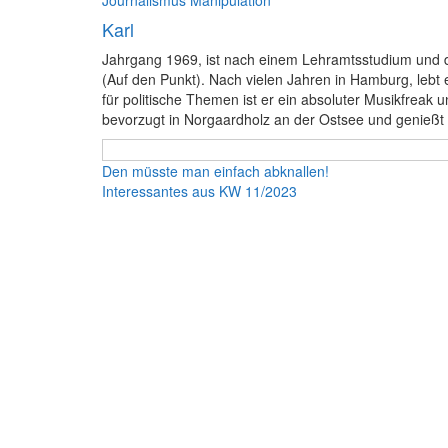
Journalismus
Manipulation
Karl
Jahrgang 1969, ist nach einem Lehramtsstudium und div
(Auf den Punkt). Nach vielen Jahren in Hamburg, leb
für politische Themen ist er ein absoluter Musikfreak
bevorzugt in Norgaardholz an der Ostsee und genießt d
Beitragsnavigation
Den müsste man einfach abknallen!
Interessantes aus KW 11/2023