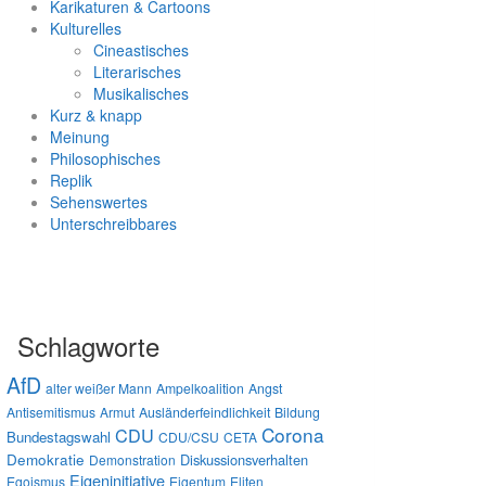
Karikaturen & Cartoons
Kulturelles
Cineastisches
Literarisches
Musikalisches
Kurz & knapp
Meinung
Philosophisches
Replik
Sehenswertes
Unterschreibbares
Schlagworte
AfD
alter weißer Mann
Ampelkoalition
Angst
Antisemitismus
Armut
Ausländerfeindlichkeit
Bildung
Corona
CDU
Bundestagswahl
CDU/CSU
CETA
Demokratie
Diskussionsverhalten
Demonstration
Eigeninitiative
Egoismus
Eigentum
Eliten