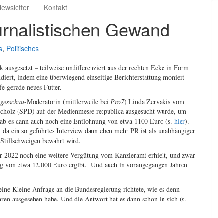
ewsletter
Kontakt
urnalistischen Gewand
s
,
Politisches
k ausgesetzt – teilweise undifferenziert aus der rechten Ecke in Form
diert, indem eine überwiegend einseitige Berichterstattung moniert
e gerade neues Futter.
gesschau
-Moderatorin (mittlerweile bei
Pro7
) Linda Zervakis vom
 Scholz (SPD) auf der Medienmesse re:publica ausgesucht wurde, um
 gab es dann auch noch eine Entlohnung von etwa 1100 Euro (s.
hier
).
, da ein so geführtes Interview dann eben mehr PR ist als unabhängiger
 Stillschweigen bewahrt wird.
ahr 2022 noch eine weitere Vergütung vom Kanzleramt erhielt, und zwar
ag von etwa 12.000 Euro ergibt. Und auch in vorangegangen Jahren
eine Kleine Anfrage an die Bundesregierung richtete, wie es denn
hren ausgesehen habe. Und die Antwort hat es dann schon in sich (s.