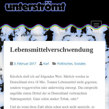
S
k
i
p
t
TOGGLE
o
m
a
i
Lebensmittelverschwendung
n
c
,
3. Februar 2017
Karl
Politisches
Soziales
o
n
t
Kürzlich stieß ich auf folgenden Wert: Jährlich werden in
e
Deutschland etwa 18 Mio. Tonnen Lebensmittel nicht gegessen,
n
sondern weggeworfen oder anderweitig entsorgt. Das entspricht
t
ungefähr einem Drittel der in Deutschland verbrauchten
Nahrungsmittel. Ganz schön starker Tobak, oder?
Und als wenn diese Zahl allein schon noch nicht ausreicht, so