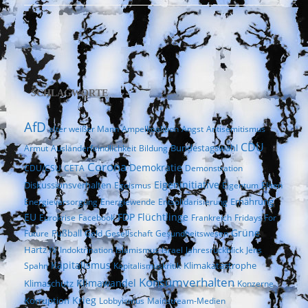
SCHLAGWORTE
AfD
alter weißer Mann
Ampelkoalition
Angst
Antisemitismus
CDU
Bundestagswahl
Armut
Ausländerfeindlichkeit
Bildung
Corona
Demokratie
CDU/CSU
CETA
Demonstration
Eigeninitiative
Diskussionsverhalten
Egoismus
Eigentum
Eliten
Ernährung
Energieversorgung
Energiewende
Entsolidarisierung
EU
FDP
Flüchtlinge
Eurokrise
Facebook
Frankreich
Fridays For
Fußball
Grüne
Future
Geld
Gesellschaft
Gesundheitswesen
Hartz IV
Indoktrination
Islamismus
Israel
Jahresrückblick
Jens
Kapitalismus
Klimakatastrophe
Spahn
Kapitalismuskritik
Konsumverhalten
Klimaschutz
Klimawandel
Konzerne
Krieg
Korruption
Lobbyismus
Mainstream-Medien