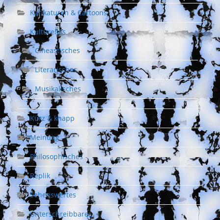
Karikaturen & Cartoons
Kulturelles
Cineastisches
Literarisches
Musikalisches
Kurz & knapp
Meinung
Philosophisches
Replik
Sehenswertes
Unterschreibbares