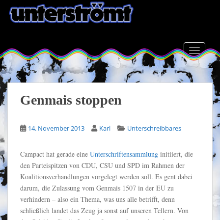
S
k
i
p
t
TOGGLE
o
m
a
i
Genmais stoppen
n
c
14. November 2013
Karl
Unterschreibbares
o
n
t
Campact hat gerade eine
Unterschriftensammlung
initiiert, die
e
den Parteispitzen von CDU, CSU und SPD im Rahmen der
n
Koalitionsverhandlungen vorgelegt werden soll. Es gent dabei
t
darum, die Zulassung vom Genmais 1507 in der EU zu
verhindern – also ein Thema, was uns alle betrifft, denn
schließlich landet das Zeug ja sonst auf unseren Tellern. Von