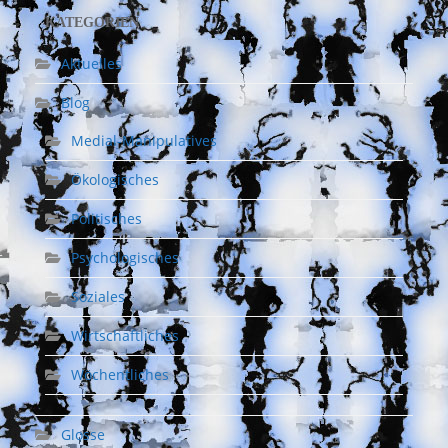
KATEGORIEN
Aktuelles
Blog
Medial-Manipulatives
Ökologisches
Politisches
Psychologisches
Soziales
Wirtschaftliches
Wöchentliches
Glosse