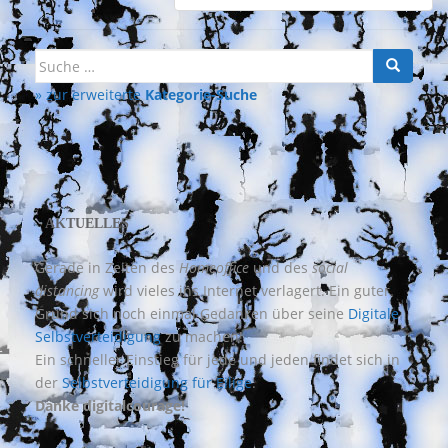
Suche
nach:
» zur erweiterte
Kategorie-Suche
AKTUELLES
Gerade in Zeiten des
Homeoffice
und des
social
distancing
wird vieles ins Internet verlagert. Ein guter
Grund sich noch einmal Gedanken über seine
Digitale
Selbstverteidigung
zu machen!
Ein schneller Einstieg für jede und jeden findet sich in
der
Selbstverteidigung für Eilige
.
Danke digitalcourage!