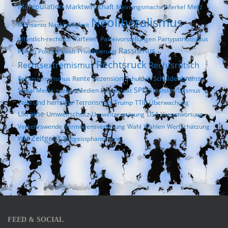
Manipulation
Marktwirtschaft
Merz
Meinungsmache
Merkel
Neoliberalismus
Monsanto
Nachhaltigkeit
Parteien
öffentlich-rechtlich
Parteivorstellungen
Partypatriotismus
Rassismus
Polizei
Polizeigewalt
Privatisierung
Rechtsruck
Rechtsextremismus
Rechtsrutsch
Rezension
Rechtsterrorismus
Rente
Schulden
Schuldenbremse
SPD
Social Media
soziale Medien
Sozialstaat
Staatsterrorismus
Terrorismus
Teile und herrsche
Trump
TTIP
Überwachung
Ukraine
Umweltschutz
USA
Umweltzerstörung
Verantwortung
Verkehrswende
Vermögensverteilung
Wahl
Wahlen
Wertschätzung
Zeitgeist
WM
Zeitgeistphänomene
FEED & SOCIAL