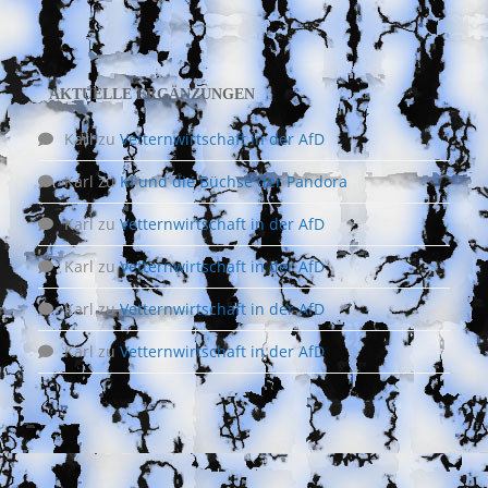
AKTUELLE ERGÄNZUNGEN
Karl
zu
Vetternwirtschaft in der AfD
Karl
zu
KI und die Büchse der Pandora
Karl
zu
Vetternwirtschaft in der AfD
Karl
zu
Vetternwirtschaft in der AfD
Karl
zu
Vetternwirtschaft in der AfD
Karl
zu
Vetternwirtschaft in der AfD