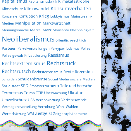
Kapitalismus
Klimakatastrophe
Kapitalismuskritik
Konsumverhalten
Klimaschutz
Klimawandel
Krieg
Konzerne
Korruption
Lobbyismus
Mainstream-
Manipulation
Marktwirtschaft
Medien
Merz
Meinungsmache
Merkel
Monsanto
Nachhaltigkeit
Neoliberalismus
öffentlich-rechtlich
Parteien
Parteivorstellungen
Partypatriotismus
Polizei
Rassismus
Polizeigewalt
Privatisierung
Rechtsruck
Rechtsextremismus
Rechtsrutsch
Rezension
Rechtsterrorismus
Rente
Schulden
Schuldenbremse
Social Media
soziale Medien
SPD
Sozialstaat
Staatsterrorismus
Teile und herrsche
Terrorismus
Ukraine
Trump
TTIP
Überwachung
Umweltschutz
USA
Verantwortung
Verkehrswende
Vermögensverteilung
Verrohung
Wahl
Wahlen
Zeitgeist
Wertschätzung
WM
Zeitgeistphänomene