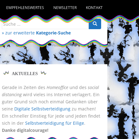
EMPFEHLENSWERTES
NEWSLETTER
KONTAKT
Suche
nach:
» zur erweiterte
Kategorie-Suche
AKTUELLES
Gerade in Zeiten des
Homeoffice
und des
social
distancing
wird vieles ins Internet verlagert. Ein
guter Grund sich noch einmal Gedanken über
seine
Digitale Selbstverteidigung
zu machen!
Ein schneller Einstieg für jede und jeden findet
sich in der
Selbstverteidigung für Eilige
.
Danke digitalcourage!