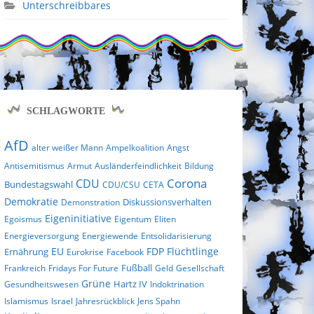
Unterschreibbares
SCHLAGWORTE
AfD
alter weißer Mann
Ampelkoalition
Angst
Antisemitismus
Armut
Ausländerfeindlichkeit
Bildung
Corona
CDU
Bundestagswahl
CDU/CSU
CETA
Demokratie
Diskussionsverhalten
Demonstration
Eigeninitiative
Egoismus
Eigentum
Eliten
Energieversorgung
Energiewende
Entsolidarisierung
EU
FDP
Flüchtlinge
Ernährung
Eurokrise
Facebook
Fußball
Frankreich
Fridays For Future
Geld
Gesellschaft
Grüne
Gesundheitswesen
Hartz IV
Indoktrination
Islamismus
Israel
Jahresrückblick
Jens Spahn