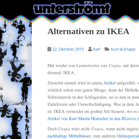
S
k
i
p
Alternativen zu IKEA
t
o
m
22. Oktober 2015
Karl
Kurz & knapp
a
i
Mal wieder was Lesenswertes von
Utopia
, auf dere
n
diesmal: IKEA.
c
o
Zunächst einmal wird in einem
Artikel
aufgezählt, w
n
wirklich schon eine ganze Menge, denn der Möbelko
t
Schweinerein in den Schlagzeilen, sei es nun in pu
e
Zulieferern oder Umweltschädigung. Was in dem Arti
n
ist: IKEA vermeidet im großen Stil Steuern, wo es
t
Artikel von Karl-Martin Hentschel in den
Blättern f
Doch
Utopia
wäre nicht
Utopia
, wenn nicht zuglei
nachhaltige Möbelhäuser
, zum anderen
Onlineporta