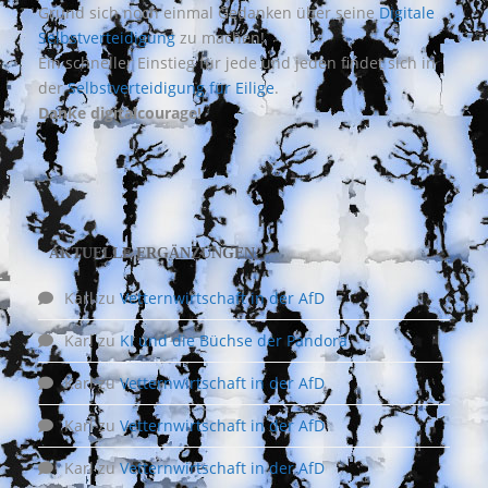
Grund sich noch einmal Gedanken über seine
Digitale
Selbstverteidigung
zu machen!
Ein schneller Einstieg für jede und jeden findet sich in
der
Selbstverteidigung für Eilige
.
Danke digitalcourage!
AKTUELLE ERGÄNZUNGEN
Karl
zu
Vetternwirtschaft in der AfD
Karl
zu
KI und die Büchse der Pandora
Karl
zu
Vetternwirtschaft in der AfD
Karl
zu
Vetternwirtschaft in der AfD
Karl
zu
Vetternwirtschaft in der AfD