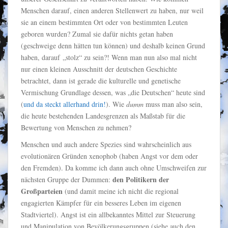
Menschen darauf, einen anderen Stellenwert zu haben, nur weil
sie an einem bestimmten Ort oder von bestimmten Leuten
geboren wurden? Zumal sie dafür nichts getan haben
(geschweige denn hätten tun können) und deshalb keinen Grund
haben, darauf „stolz“ zu sein?! Wenn man nun also mal nicht
nur einen kleinen Ausschnitt der deutschen Geschichte
betrachtet, dann ist gerade die kulturelle und genetische
Vermischung Grundlage dessen, was „die Deutschen“ heute sind
(
und da steckt allerhand drin!
). Wie
dumm
muss man also sein,
die heute bestehenden Landesgrenzen als Maßstab für die
Bewertung von Menschen zu nehmen?
Menschen und auch andere Spezies sind wahrscheinlich aus
evolutionären Gründen xenophob (haben Angst vor dem oder
den Fremden). Da komme ich dann auch ohne Umschweifen zur
den Politikern der
nächsten Gruppe der Dummen:
Großparteien
(und damit meine ich nicht die regional
engagierten Kämpfer für ein besseres Leben im eigenen
Stadtviertel). Angst ist ein allbekanntes Mittel zur Steuerung
und Manipulation von Bevölkerungsgruppen (siehe auch den