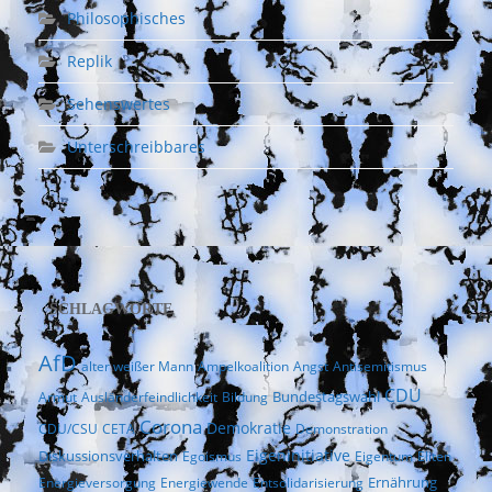
Philosophisches
Replik
Sehenswertes
Unterschreibbares
SCHLAGWORTE
AfD
alter weißer Mann
Ampelkoalition
Angst
Antisemitismus
CDU
Bundestagswahl
Armut
Ausländerfeindlichkeit
Bildung
Corona
Demokratie
CDU/CSU
CETA
Demonstration
Eigeninitiative
Diskussionsverhalten
Egoismus
Eigentum
Eliten
Ernährung
Energieversorgung
Energiewende
Entsolidarisierung