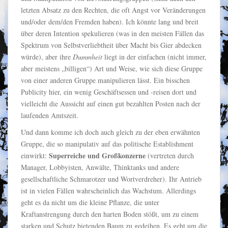
letzten Absatz zu den Rechten, die oft Angst vor Veränderungen
und/oder dem/den Fremden haben). Ich könnte lang und breit
über deren Intention spekulieren (was in den meisten Fällen das
Spektrum von Selbstverliebtheit über Macht bis Gier abdecken
würde), aber ihre
Dummheit
liegt in der einfachen (nicht immer,
aber meistens „billigen“) Art und Weise, wie sich diese Gruppe
von einer anderen Gruppe manipulieren lässt. Ein bisschen
Publicity hier, ein wenig Geschäftsessen und -reisen dort und
vielleicht die Aussicht auf einen gut bezahlten Posten nach der
laufenden Amtszeit.
Und dann komme ich doch auch gleich zu der eben erwähnten
Gruppe, die so manipulativ auf das politische Establishment
Superreiche und Großkonzerne
einwirkt:
(vertreten durch
Manager, Lobbyisten, Anwälte, Thinktanks und andere
gesellschaftliche Schmarotzer und Wortverdreher). Ihr Antrieb
ist in vielen Fällen wahrscheinlich das Wachstum. Allerdings
geht es da nicht um die kleine Pflanze, die unter
Kraftanstrengung durch den harten Boden stößt, um zu einem
starken und Schutz bietenden Baum zu gedeihen. Es geht um die