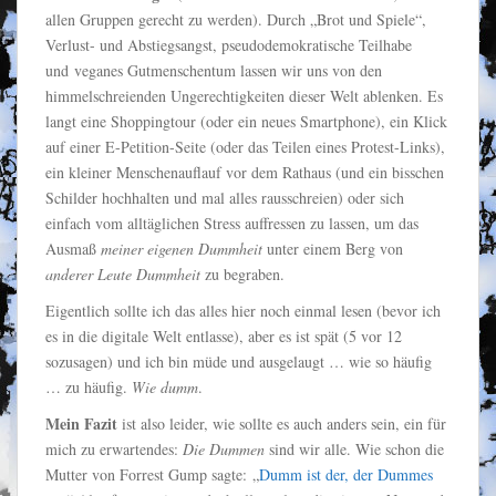
allen Gruppen gerecht zu werden). Durch „Brot und Spiele“,
Verlust- und Abstiegsangst, pseudodemokratische Teilhabe
und veganes Gutmenschentum lassen wir uns von den
himmelschreienden Ungerechtigkeiten dieser Welt ablenken. Es
langt eine Shoppingtour (oder ein neues Smartphone), ein Klick
auf einer E-Petition-Seite (oder das Teilen eines Protest-Links),
ein kleiner Menschenauflauf vor dem Rathaus (und ein bisschen
Schilder hochhalten und mal alles rausschreien) oder sich
einfach vom alltäglichen Stress auffressen zu lassen, um das
Ausmaß
meiner eigenen Dummheit
unter einem Berg von
anderer Leute Dummheit
zu begraben.
Eigentlich sollte ich das alles hier noch einmal lesen (bevor ich
es in die digitale Welt entlasse), aber es ist spät (5 vor 12
sozusagen) und ich bin müde und ausgelaugt … wie so häufig
… zu häufig.
Wie dumm
.
Mein Fazit
ist also leider, wie sollte es auch anders sein, ein für
mich zu erwartendes:
Die Dummen
sind wir alle. Wie schon die
Mutter von Forrest Gump sagte: „
Dumm ist der, der Dummes