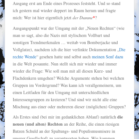
Ausgang erst am Ende eines Prozesses feststeht. Und so stand
ich gestern mal wieder deppert im Raum herum und fragte
mich: Wer ist hier eigentlich jetzt
der Dumme
*
?
Ausgangspunkt war der Umgang mit der „Neuen Rechten“ (wie
man so sagt, also die Nazis mit stylischem Vollbart und
sonstigen Trendmerkmalen … weitab von Bomberjacke und
Vollglatze), nachdem ich die hier verlinkte Dokumentation „
Die
rechte Wende
“ gesehen hatte und selbst auch
meinen Senf dazu
in die Welt posaunte. Nun stellt sich mir wieder und immer
wieder die Frage: Wie soll man mit all diesen Kurz- und
Flachdenkern umgehen? Welche Argumente stehen bei welchen
Gruppen im Vordergrund? Was kann ich verallgemeinern, um
einen Leitfaden für den Umgang mit unterschiedlichen
Interessengruppen zu kreieren? Und sind wir nicht alle eine
Mischung aus einer oder mehreren dieser (möglichen) Gruppen?
die
Als Erstes sind (bei mir im gedanklichen Ablauf) natürlich
neuen (und alten) Rechten
an der Reihe, die einen riesigen
Batzen Schuld an der Spaltungs- und Populismusmisere in
unserer Gesellschaft zu verantworten haben. Wie kommen