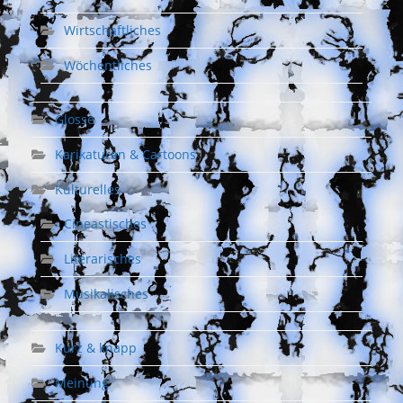
Wirtschaftliches
Wöchentliches
Glosse
Karikaturen & Cartoons
Kulturelles
Cineastisches
Literarisches
Musikalisches
Kurz & knapp
Meinung