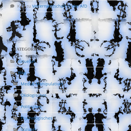
Karl
zu
Vetternwirtschaft in der AfD
KATEGORIEN
Aktuelles
Blog
Medial-Manipulatives
Ökologisches
Politisches
Psychologisches
Soziales