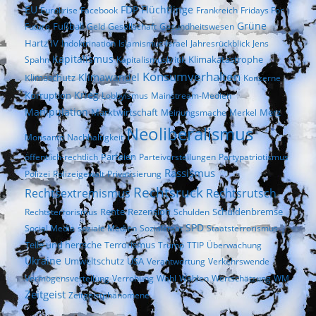
EU
FDP
Flüchtlinge
Eurokrise
Facebook
Frankreich
Fridays For
Fußball
Grüne
Future
Geld
Gesellschaft
Gesundheitswesen
Hartz IV
Indoktrination
Islamismus
Israel
Jahresrückblick
Jens
Kapitalismus
Klimakatastrophe
Spahn
Kapitalismuskritik
Konsumverhalten
Klimaschutz
Klimawandel
Konzerne
Krieg
Korruption
Lobbyismus
Mainstream-Medien
Manipulation
Marktwirtschaft
Merz
Meinungsmache
Merkel
Neoliberalismus
Monsanto
Nachhaltigkeit
Parteien
öffentlich-rechtlich
Parteivorstellungen
Partypatriotismus
Rassismus
Polizei
Polizeigewalt
Privatisierung
Rechtsruck
Rechtsextremismus
Rechtsrutsch
Rezension
Rechtsterrorismus
Rente
Schulden
Schuldenbremse
SPD
Social Media
soziale Medien
Sozialstaat
Staatsterrorismus
Terrorismus
Teile und herrsche
Trump
TTIP
Überwachung
Ukraine
Umweltschutz
USA
Verantwortung
Verkehrswende
Vermögensverteilung
Verrohung
Wahl
Wahlen
Wertschätzung
WM
Zeitgeist
Zeitgeistphänomene