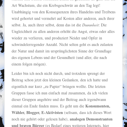
Art Wachstum, die ein Krebsgeschwür an den Tag legt!
Unabhängig von den Konsequenzen ihres Handelns und Treibens
wird gehortet und vermehrt auf Kosten aller anderen, auch ihrer
selbst. Ja, auch ihrer selbst, denn das ist die
Dummheit
: Die
Ungleichheit zu allen anderen erhöht die Angst, etwas oder alles
wieder zu verlieren, und produziert Neider und Opfer in
schwindelerregender Anzahl. Nicht selten geht es auch zulasten
der Natur und damit im ursprünglichsten Sinne der Grundlage
des eigenen Lebens und der Gesundheit (und aller, die nach
einem folgen mögen).
Leider bin ich noch nicht durch, und trotzdem sprengt der
Beitrag schon jetzt den kleinen Gedanken, den ich hatte und
eigentlich nur kurz „zu Papier“ bringen wollte. Die letzten
Gruppen fasse ich nun einfach mal zusammen, da ich vielen
dieser Gruppen angehöre und der Beitrag auch irgendwann
Konsumenten,
einmal ein Ende finden muss. Es geht um die
Wähler, Blogger, E-Aktivisten
(seltsam, dass ich dieses Wort
analogen Demonstranten
noch nie gehört oder gelesen habe),
und braven Bürger
(es Bedarf eines weiteren Internets, hier