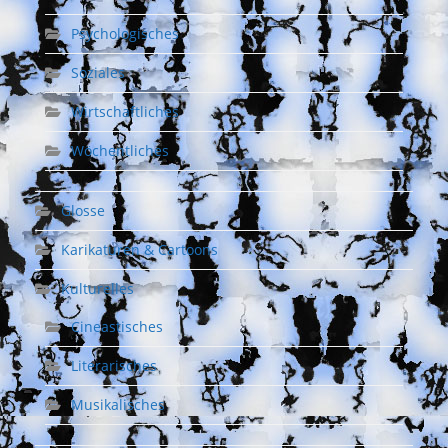
Psychologisches
Soziales
Wirtschaftliches
Wöchentliches
Glosse
Karikaturen & Cartoons
Kulturelles
Cineastisches
Literarisches
Musikalisches