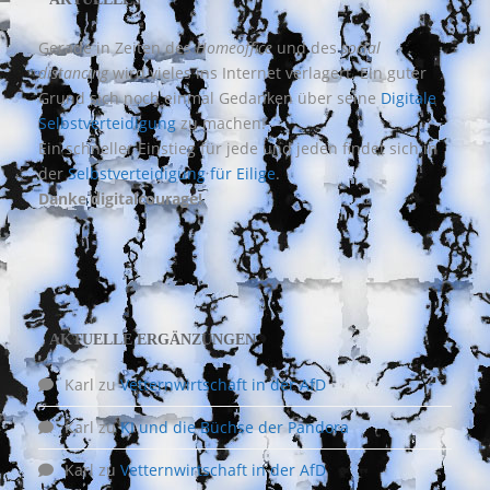
Gerade in Zeiten des
Homeoffice
und des
social
distancing
wird vieles ins Internet verlagert. Ein guter
Grund sich noch einmal Gedanken über seine
Digitale
Selbstverteidigung
zu machen!
Ein schneller Einstieg für jede und jeden findet sich in
der
Selbstverteidigung für Eilige
.
Danke digitalcourage!
AKTUELLE ERGÄNZUNGEN
Karl
zu
Vetternwirtschaft in der AfD
Karl
zu
KI und die Büchse der Pandora
Karl
zu
Vetternwirtschaft in der AfD