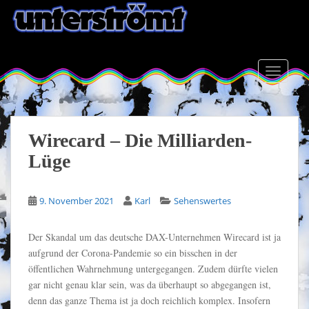
S
k
i
p
t
TOGGLE
o
m
a
i
Wirecard – Die Milliarden-
n
Lüge
c
o
n
9. November 2021
Karl
Sehenswertes
t
e
Der Skandal um das deutsche DAX-Unternehmen Wirecard ist ja
n
aufgrund der Corona-Pandemie so ein bisschen in der
t
öffentlichen Wahrnehmung untergegangen. Zudem dürfte vielen
gar nicht genau klar sein, was da überhaupt so abgegangen ist,
denn das ganze Thema ist ja doch reichlich komplex. Insofern