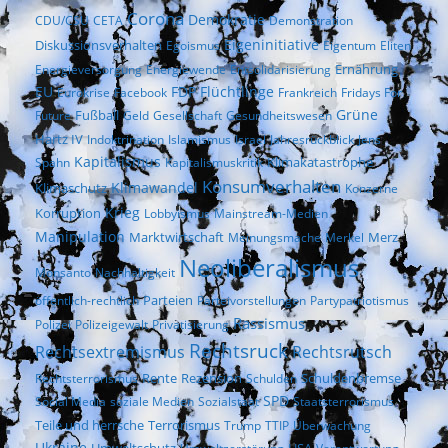
Corona
Demokratie
CDU/CSU
CETA
Demonstration
Eigeninitiative
Diskussionsverhalten
Egoismus
Eigentum
Eliten
Ernährung
Energieversorgung
Energiewende
Entsolidarisierung
EU
FDP
Flüchtlinge
Eurokrise
Facebook
Frankreich
Fridays For
Fußball
Grüne
Future
Geld
Gesellschaft
Gesundheitswesen
Hartz IV
Indoktrination
Islamismus
Israel
Jahresrückblick
Jens
Kapitalismus
Klimakatastrophe
Spahn
Kapitalismuskritik
Konsumverhalten
Klimaschutz
Klimawandel
Konzerne
Krieg
Korruption
Lobbyismus
Mainstream-Medien
Manipulation
Marktwirtschaft
Merz
Meinungsmache
Merkel
Neoliberalismus
Monsanto
Nachhaltigkeit
Parteien
öffentlich-rechtlich
Parteivorstellungen
Partypatriotismus
Rassismus
Polizei
Polizeigewalt
Privatisierung
Rechtsruck
Rechtsextremismus
Rechtsrutsch
Rezension
Rechtsterrorismus
Rente
Schulden
Schuldenbremse
SPD
Social Media
soziale Medien
Sozialstaat
Staatsterrorismus
Terrorismus
Teile und herrsche
Trump
TTIP
Überwachung