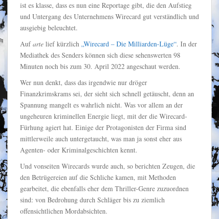
ist es klasse, dass es nun eine Reportage gibt, die den Aufstieg
und Untergang des Unternehmens Wirecard gut verständlich und
ausgiebig beleuchtet.
Auf
arte
lief kürzlich
„Wirecard – Die Milliarden-Lüge“
. In der
Mediathek des Senders können sich diese sehenswerten 98
Minuten noch bis zum 30. April 2022 angeschaut werden.
Wer nun denkt, dass das irgendwie nur dröger
Finanzkrimskrams sei, der sieht sich schnell getäuscht, denn an
Spannung mangelt es wahrlich nicht. Was vor allem an der
ungeheuren kriminellen Energie liegt, mit der die Wirecard-
Fürhung agiert hat. Einige der Protagonisten der Firma sind
mittlerweile auch untergetaucht, was man ja sonst eher aus
Agenten- oder Kriminalgeschichten kennt.
Und vonseiten Wirecards wurde auch, so berichten Zeugen, die
den Betrügereien auf die Schliche kamen, mit Methoden
gearbeitet, die ebenfalls eher dem Thriller-Genre zuzuordnen
sind: von Bedrohung durch Schläger bis zu ziemlich
offensichtlichen Mordabsichten.