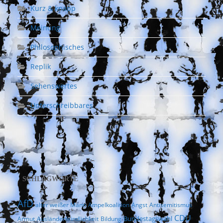
Kurz & knapp
Meinung
Philosophisches
Replik
Sehenswertes
Unterschreibbares
SCHLAGWORTE
AfD
alter weißer Mann
Ampelkoalition
Angst
Antisemitismus
CDU
Bundestagswahl
Armut
Ausländerfeindlichkeit
Bildung