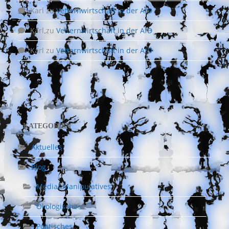
Karl
zu
Vetternwirtschaft in der AfD
Karl
zu
Vetternwirtschaft in der AfD
Karl
zu
Vetternwirtschaft in der AfD
KATEGORIEN
Aktuelles
Blog
Medial-Manipulatives
Ökologisches
Politisches