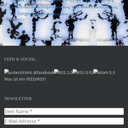
Ukraine
Umweltschutz
USA
Umweltzerstörung
Verantwortung
Verkehrswende
Vermögensverteilung
Wahl
Wahlen
Wertschätzung
Zeitgeist
WM
Zeitgeistphänomene
FEED & SOCIAL
Was ist ein FEED/RSS?
NEWSLETTER