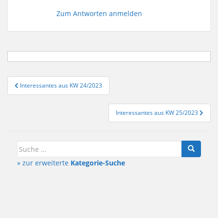
Zum Antworten anmelden
Beitragsnavigation
Interessantes aus KW 24/2023
Interessantes aus KW 25/2023
Suche
nach:
» zur erweiterte
Kategorie-Suche