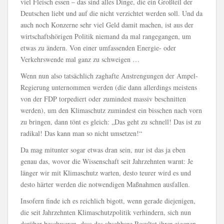
viel Fleisch essen – das sind alles Dinge, die ein Großteil der
Deutschen liebt und auf die nicht verzichtet werden soll. Und da
auch noch Konzerne sehr viel Geld damit machen, ist aus der
wirtschaftshörigen Politik niemand da mal rangegangen, um
etwas zu ändern. Von einer umfassenden Energie- oder
Verkehrswende mal ganz zu schweigen …
Wenn nun also tatsächlich zaghafte Anstrengungen der Ampel-
Regierung unternommen werden (die dann allerdings meistens
von der FDP torpediert oder zumindest massiv beschnitten
werden), um den Klimaschutz zumindest ein bisschen nach vorn
zu bringen, dann tönt es gleich: „Das geht zu schnell! Das ist zu
radikal! Das kann man so nicht umsetzen!“
Da mag mitunter sogar etwas dran sein, nur ist das ja eben
genau das, wovor die Wissenschaft seit Jahrzehnten warnt: Je
länger wir mit Klimaschutz warten, desto teurer wird es und
desto härter werden die notwendigen Maßnahmen ausfallen.
Insofern finde ich es reichlich bigott, wenn gerade diejenigen,
die seit Jahrzehnten Klimaschutzpolitik verhindern, sich nun
darüber beschweren, dass das absehbare Resultat ihrer eigenen