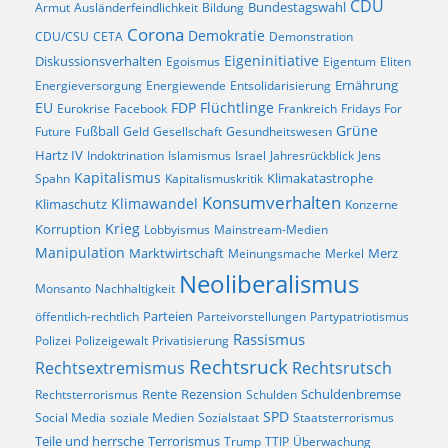
CDU
Bundestagswahl
Armut
Ausländerfeindlichkeit
Bildung
Corona
Demokratie
CDU/CSU
CETA
Demonstration
Eigeninitiative
Diskussionsverhalten
Egoismus
Eigentum
Eliten
Ernährung
Energieversorgung
Energiewende
Entsolidarisierung
EU
FDP
Flüchtlinge
Eurokrise
Facebook
Frankreich
Fridays For
Fußball
Grüne
Future
Geld
Gesellschaft
Gesundheitswesen
Hartz IV
Indoktrination
Islamismus
Israel
Jahresrückblick
Jens
Kapitalismus
Klimakatastrophe
Spahn
Kapitalismuskritik
Konsumverhalten
Klimaschutz
Klimawandel
Konzerne
Krieg
Korruption
Lobbyismus
Mainstream-Medien
Manipulation
Marktwirtschaft
Merz
Meinungsmache
Merkel
Neoliberalismus
Monsanto
Nachhaltigkeit
Parteien
öffentlich-rechtlich
Parteivorstellungen
Partypatriotismus
Rassismus
Polizei
Polizeigewalt
Privatisierung
Rechtsruck
Rechtsextremismus
Rechtsrutsch
Rezension
Rechtsterrorismus
Rente
Schulden
Schuldenbremse
SPD
Social Media
soziale Medien
Sozialstaat
Staatsterrorismus
Terrorismus
Teile und herrsche
Trump
TTIP
Überwachung