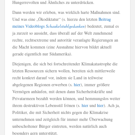
Hungerrevolten und Ähnliches zu unterdrücken.
Dann werden wir erleben, was wirklich harte Maßnahmen sind.
Und was eine „Ökodiktatur“ (s. hierzu den letzten
Beitrag
meines Videoblogs
Schaukelstuhlgedanken
) bedeutet, zumal es
ja zurzeit so aussieht, dass überall auf der Welt zunehmend
rechte, rechtsextreme und autoritär veranlagte Regierungen an
die Macht kommen (eine Ausnahme hiervon bildet aktuell
gerade eigentlich nur Südamerika).
Diejenigen, die sich bei fortschreitender Klimakatastrophe die
letzten Ressourcen sichern wollen, bereiten sich mittlerweile
recht konkret darauf vor, indem sie Land in teilweise
abgelegenen Regionen erwerben (s.
hier
), immer größere
Vermögen anhäufen, mit denen dann Sicherheitskräfte und
Privatarmeen bezahlt werden können, und hemmungslos weiter
ihrem destruktiven Lebensstil frönen (s.
hier
und
hier
). Ach ja,
Politiker, die mit Sicherheit nichts gegen die Klimakrise
unternehmen und zeitgleich für immer mehr Überwachung
unbescholtener Bürger eintreten, werden natürlich auch
besonders gern unterstützt.