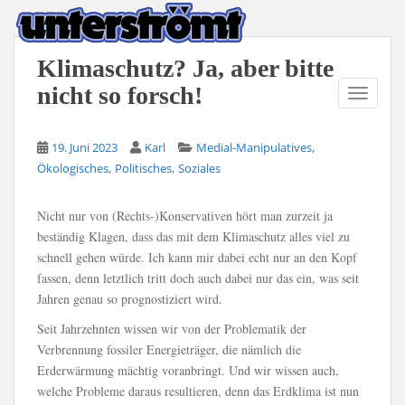
S
k
i
Klimaschutz? Ja, aber bitte
p
nicht so forsch!
t
TOGGLE
o
m
,
19. Juni 2023
Karl
Medial-Manipulatives
a
,
,
Ökologisches
Politisches
Soziales
i
n
Nicht nur von (Rechts-)Konservativen hört man zurzeit ja
c
beständig Klagen, dass das mit dem Klimaschutz alles viel zu
o
schnell gehen würde. Ich kann mir dabei echt nur an den Kopf
n
fassen, denn letztlich tritt doch auch dabei nur das ein, was seit
t
Jahren genau so prognostiziert wird.
e
n
Seit Jahrzehnten wissen wir von der Problematik der
t
Verbrennung fossiler Energieträger, die nämlich die
Erderwärmung mächtig voranbringt. Und wir wissen auch,
welche Probleme daraus resultieren, denn das Erdklima ist nun