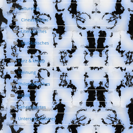
Kulturelles
Cineastisches
Literarisches
Musikalisches
Kurz & knapp
Meinung
Philosophisches
Replik
Sehenswertes
Unterschreibbares