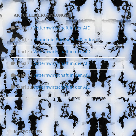
AKTUELLE ERGÄNZUNGEN
Karl
zu
Vetternwirtschaft in der AfD
Karl
zu
KI und die Büchse der Pandora
Karl
zu
Vetternwirtschaft in der AfD
Karl
zu
Vetternwirtschaft in der AfD
Karl
zu
Vetternwirtschaft in der AfD
Karl
zu
Vetternwirtschaft in der AfD
KATEGORIEN