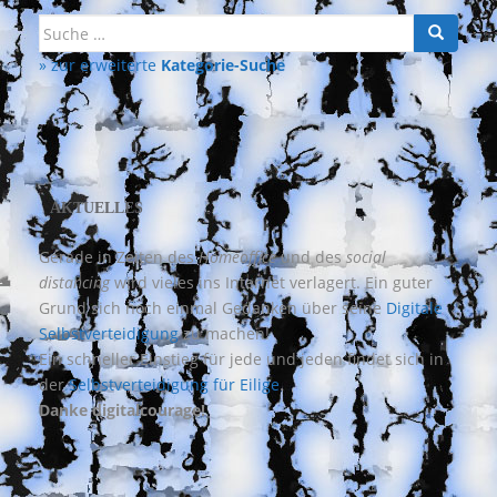
Suche
nach:
» zur erweiterte
Kategorie-Suche
AKTUELLES
Gerade in Zeiten des
Homeoffice
und des
social
distancing
wird vieles ins Internet verlagert. Ein guter
Grund sich noch einmal Gedanken über seine
Digitale
Selbstverteidigung
zu machen!
Ein schneller Einstieg für jede und jeden findet sich in
der
Selbstverteidigung für Eilige
.
Danke digitalcourage!