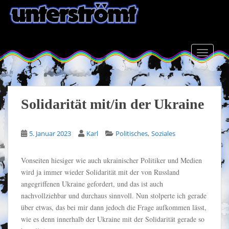
S
k
i
p
t
TOGGLE
o
m
a
i
Solidarität mit/in der Ukraine
n
c
,
5. Januar 2023
Karl
Politisches
Soziales
o
n
t
Vonseiten hiesiger wie auch ukrainischer Politiker und Medien
e
wird ja immer wieder Solidarität mit der von Russland
n
angegriffenen Ukraine gefordert, und das ist auch
t
nachvollziehbar und durchaus sinnvoll. Nun stolperte ich gerade
über etwas, das bei mir dann jedoch die Frage aufkommen lässt,
wie es denn innerhalb der Ukraine mit der Solidarität gerade so