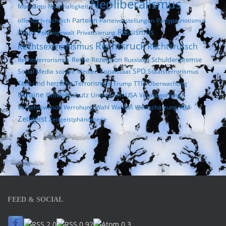
Neoliberalismus
Monsanto
Nachhaltigkeit
Parteien
öffentlich-rechtlich
Parteivorstellungen
Partypatriotismus
Rassismus
Polizei
Polizeigewalt
Privatisierung
Rechtsruck
Rechtsextremismus
Rechtsrutsch
Rezension
Rechtsterrorismus
Rente
Russland
Schuldenbremse
SPD
Social Media
soziale Medien
Sozialstaat
Staatsterrorismus
Terrorismus
Teile und herrsche
Trump
TTIP
Überwachung
Ukraine
Umweltschutz
USA
Untertanen
Verantwortung
Verkehrswende
Verrohung
Wahl
Wahlen
Wertschätzung
WM
Zeitgeist
Zeitgeistphänomene
FEED & SOCIAL