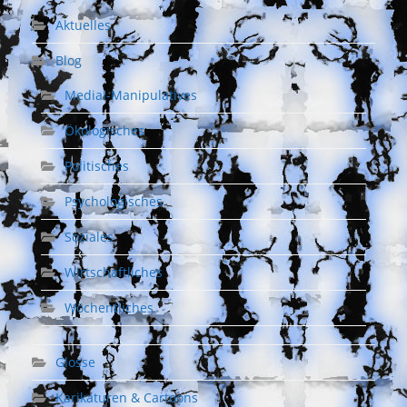
Aktuelles
Blog
Medial-Manipulatives
Ökologisches
Politisches
Psychologisches
Soziales
Wirtschaftliches
Wöchentliches
Glosse
Karikaturen & Cartoons