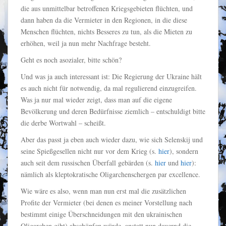
die aus unmittelbar betroffenen Kriegsgebieten flüchten, und
dann haben da die Vermieter in den Regionen, in die diese
Menschen flüchten, nichts Besseres zu tun, als die Mieten zu
erhöhen, weil ja nun mehr Nachfrage besteht.
Geht es noch asozialer, bitte schön?
Und was ja auch interessant ist: Die Regierung der Ukraine hält
es auch nicht für notwendig, da mal regulierend einzugreifen.
Was ja nur mal wieder zeigt, dass man auf die eigene
Bevölkerung und deren Bedürfnisse ziemlich – entschuldigt bitte
die derbe Wortwahl – scheißt.
Aber das passt ja eben auch wieder dazu, wie sich Selenskij und
seine Spießgesellen nicht nur vor dem Krieg (s.
hier
), sondern
auch seit dem russischen Überfall gebärden (s.
hier
und
hier
):
nämlich als kleptokratische Oligarchenschergen par excellence.
Wie wäre es also, wenn man nun erst mal die zusätzlichen
Profite der Vermieter (bei denen es meiner Vorstellung nach
bestimmt einige Überschneidungen mit den ukrainischen
Oligarchen gibt) abschöpfen würde, anstatt nun dauernd die