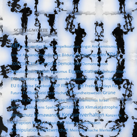
SCHLAGWORTE
AfD
alter weißer Mann
Ampelkoalition
Angst
Antisemitismus
CDU
Bundestagswahl
Armut
Ausländerfeindlichkeit
Bildung
Corona
Demokratie
CDU/CSU
CETA
Demonstration
Eigeninitiative
Diskussionsverhalten
Egoismus
Eigentum
Eliten
Ernährung
Energieversorgung
Energiewende
Entsolidarisierung
EU
FDP
Flüchtlinge
Eurokrise
Facebook
Freiheit
Fridays For
Fußball
Grüne
Future
Geld
Gesellschaft
Gesundheitswesen
Hartz IV
Identitätspolitik
Indoktrination
Islamismus
Israel
Kapitalismus
Klimakatastrophe
Jahresrückblick
Jens Spahn
Konsumverhalten
Klimaschutz
Klimawandel
Konzerne
Krieg
Korruption
Lobbyismus
Mainstream-Medien
Manipulation
Marktwirtschaft
Merz
Meinungsmache
Merkel