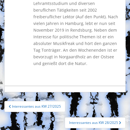
Lehramtsstudium und diversen
beruflichen Tätigkeiten seit 2002
freiberuflicher Lektor (Auf den Punkt). Nach
vielen Jahren in Hamburg, lebt er nun seit
November 2019 in Rendsburg. Neben dem
Interesse für politische Themen ist er ein
absoluter Musikfreak und hört den ganzen
Tag Tonträger. An den Wochenenden ist er
bevorzugt in Norgaardholz an der Ostsee
und genießt dort die Natur.
Beitragsnavigation
Interessantes aus KW 27/2025
Interessantes aus KW 28/2025