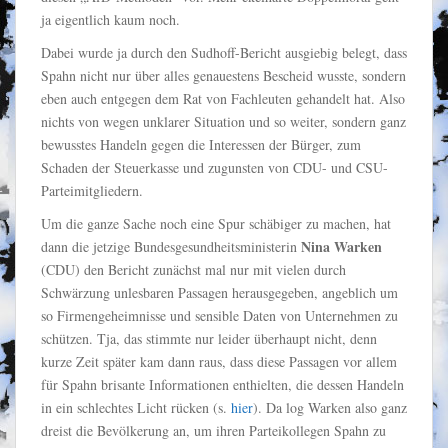
ja eigentlich kaum noch.
Dabei wurde ja durch den Sudhoff-Bericht ausgiebig belegt, dass
Spahn nicht nur über alles genauestens Bescheid wusste, sondern
eben auch entgegen dem Rat von Fachleuten gehandelt hat. Also
nichts von wegen unklarer Situation und so weiter, sondern ganz
bewusstes Handeln gegen die Interessen der Bürger, zum
Schaden der Steuerkasse und zugunsten von CDU- und CSU-
Parteimitgliedern.
Um die ganze Sache noch eine Spur schäbiger zu machen, hat
Nina Warken
dann die jetzige Bundesgesundheitsministerin
(CDU) den Bericht zunächst mal nur mit vielen durch
Schwärzung unlesbaren Passagen herausgegeben, angeblich um
so Firmengeheimnisse und sensible Daten von Unternehmen zu
schützen. Tja, das stimmte nur leider überhaupt nicht, denn
kurze Zeit später kam dann raus, dass diese Passagen vor allem
für Spahn brisante Informationen enthielten, die dessen Handeln
in ein schlechtes Licht rücken (s.
hier
). Da log Warken also ganz
dreist die Bevölkerung an, um ihren Parteikollegen Spahn zu