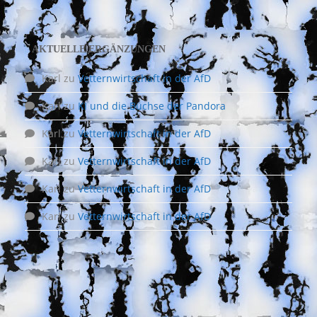
AKTUELLE ERGÄNZUNGEN
Karl
zu
Vetternwirtschaft in der AfD
Karl
zu
KI und die Büchse der Pandora
Karl
zu
Vetternwirtschaft in der AfD
Karl
zu
Vetternwirtschaft in der AfD
Karl
zu
Vetternwirtschaft in der AfD
Karl
zu
Vetternwirtschaft in der AfD