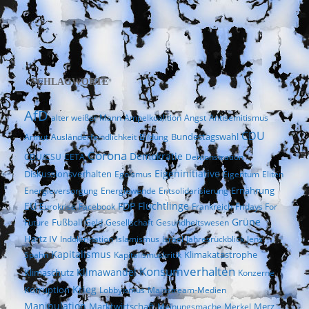
SCHLAGWORTE
AfD
alter weißer Mann
Ampelkoalition
Angst
Antisemitismus
CDU
Bundestagswahl
Armut
Ausländerfeindlichkeit
Bildung
Corona
Demokratie
CDU/CSU
CETA
Demonstration
Eigeninitiative
Diskussionsverhalten
Egoismus
Eigentum
Eliten
Ernährung
Energieversorgung
Energiewende
Entsolidarisierung
EU
FDP
Flüchtlinge
Eurokrise
Facebook
Frankreich
Fridays For
Fußball
Grüne
Future
Geld
Gesellschaft
Gesundheitswesen
Hartz IV
Indoktrination
Islamismus
Israel
Jahresrückblick
Jens
Kapitalismus
Klimakatastrophe
Spahn
Kapitalismuskritik
Konsumverhalten
Klimaschutz
Klimawandel
Konzerne
Krieg
Korruption
Lobbyismus
Mainstream-Medien
Manipulation
Marktwirtschaft
Merz
Meinungsmache
Merkel