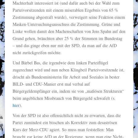
Machterhalt interessiert ist (und dafür auch bei der Wahl zum
Parteivorsitzenden mit einem miserablen Ergebnis von 65 %
Zustimmung abgestraft wurde), verweigert seine Fraktion einem
Masken-Untersuchungsausschuss die Zustimmung. Grüne und
Linke wollen damit den Machenschaften von Jens Spahn auf den
Grund gehen, bräuchten aber 25 % der Stimmen im Bundestag
– und das ginge eben nur mit der SPD, da man auf die AfD
nicht zurückgreifen möchte.
Und Bärbel Bas, die irgendwie dem linken Parteiflügel
zugerechnet wird und nun neben Klingbeil Parteivorsitzende ist,
drischt als Bundesministerin für Arbeit und Soziales in bester
BILD- und CDU-Manier erst mal verbal auf
Bürgergeldempfänger ein, indem sie von „mafiösen Strukturen“
beim angeblichen Missbrauch von Bürgergeld schwafelt (s.
hier
).
Von der SPD ist also offensichtlich nicht zu erwarten, dass die
Partei zumindest ein bisschen als Korrektiv zum desaströsen
Kurs der Merz-CDU agiert. So muss man feststellen: Man
braucht gar keine AfD an der Regierung, wenn man eine Nicht-