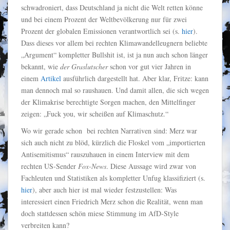
schwadroniert, dass Deutschland ja nicht die Welt retten könne
und bei einem Prozent der Weltbevölkerung nur für zwei
Prozent der globalen Emissionen verantwortlich sei (s.
hier
).
Dass dieses vor allem bei rechten Klimawandelleugnern beliebte
„Argument“ kompletter Bullshit ist, ist ja nun auch schon länger
bekannt, wie
der Graslutscher
schon vor gut vier Jahren in
einem
Artikel
ausführlich dargestellt hat. Aber klar, Fritze: kann
man dennoch mal so raushauen. Und damit allen, die sich wegen
der Klimakrise berechtigte Sorgen machen, den Mittelfinger
zeigen: „Fuck you, wir scheißen auf Klimaschutz.“
Wo wir gerade schon bei rechten Narrativen sind: Merz war
sich auch nicht zu blöd, kürzlich die Floskel vom „importierten
Antisemitismus“ rauszuhauen in einem Interview mit dem
rechten US-Sender
Fox-News
. Diese Aussage wird zwar von
Fachleuten und Statistiken als kompletter Unfug klassifiziert (s.
hier
), aber auch hier ist mal wieder festzustellen: Was
interessiert einen Friedrich Merz schon die Realität, wenn man
doch stattdessen schön miese Stimmung im AfD-Style
verbreiten kann?