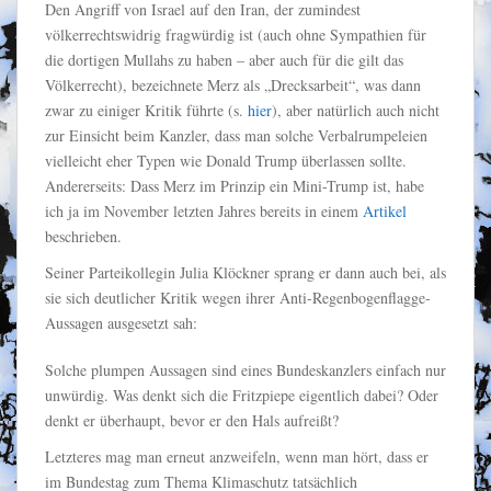
Den Angriff von Israel auf den Iran, der zumindest
völkerrechtswidrig fragwürdig ist (auch ohne Sympathien für
die dortigen Mullahs zu haben – aber auch für die gilt das
Völkerrecht), bezeichnete Merz als „Drecksarbeit“, was dann
zwar zu einiger Kritik führte (s.
hier
), aber natürlich auch nicht
zur Einsicht beim Kanzler, dass man solche Verbalrumpeleien
vielleicht eher Typen wie Donald Trump überlassen sollte.
Andererseits: Dass Merz im Prinzip ein Mini-Trump ist, habe
ich ja im November letzten Jahres bereits in einem
Artikel
beschrieben.
Seiner Parteikollegin Julia Klöckner sprang er dann auch bei, als
sie sich deutlicher Kritik wegen ihrer Anti-Regenbogenflagge-
Aussagen ausgesetzt sah:
Solche plumpen Aussagen sind eines Bundeskanzlers einfach nur
unwürdig. Was denkt sich die Fritzpiepe eigentlich dabei? Oder
denkt er überhaupt, bevor er den Hals aufreißt?
Letzteres mag man erneut anzweifeln, wenn man hört, dass er
im Bundestag zum Thema Klimaschutz tatsächlich