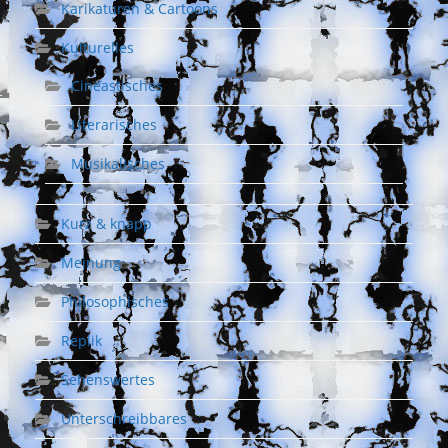
Karikaturen & Cartoons
Kulturelles
Cineastisches
Literarisches
Musikalisches
Kurz & knapp
Meinung
Philosophisches
Replik
Sehenswertes
Unterschreibbares