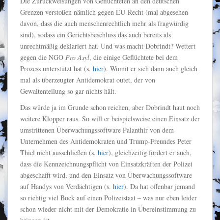
Die Zurückweisungen von Geflüchteten an den deutschen
Grenzen verstoßen nämlich gegen EU-Recht (mal abgesehen
davon, dass die auch menschenrechtlich mehr als fragwürdig
sind), sodass ein Gerichtsbeschluss das auch bereits als
unrechtmäßig deklariert hat. Und was macht Dobrindt? Wettert
gegen die NGO
Pro Asyl
, die einige Geflüchtete bei dem
Prozess unterstützt hat (s.
hier
). Womit er sich dann auch gleich
mal als überzeugter Antidemokrat outet, der von
Gewaltenteilung so gar nichts hält.
Das würde ja im Grunde schon reichen, aber Dobrindt haut noch
weitere Klopper raus. So will er beispielsweise einen Einsatz der
umstrittenen Überwachungssoftware Palanthir von dem
Unternehmen des Antidemokraten und Trump-Freundes Peter
Thiel nicht ausschließen (s.
hier
), gleichzeitig fordert er auch,
dass die Kennzeichnungspflicht von Einsatzkräften der Polizei
abgeschafft wird, und den Einsatz von Überwachungssoftware
auf Handys von Verdächtigen (s.
hier
). Da hat offenbar jemand
so richtig viel Bock auf einen Polizeistaat – was nur eben leider
schon wieder nicht mit der Demokratie in Übereinstimmung zu