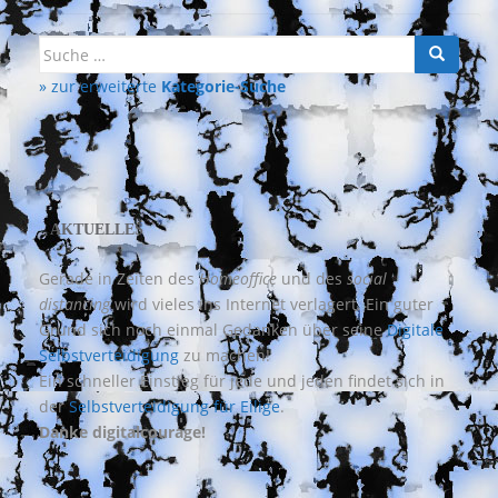
Suche
nach:
» zur erweiterte
Kategorie-Suche
AKTUELLES
Gerade in Zeiten des
Homeoffice
und des
social
distancing
wird vieles ins Internet verlagert. Ein guter
Grund sich noch einmal Gedanken über seine
Digitale
Selbstverteidigung
zu machen!
Ein schneller Einstieg für jede und jeden findet sich in
der
Selbstverteidigung für Eilige
.
Danke digitalcourage!