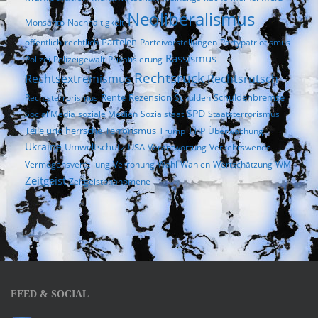
Neoliberalismus
Monsanto
Nachhaltigkeit
Parteien
öffentlich-rechtlich
Parteivorstellungen
Partypatriotismus
Rassismus
Polizei
Polizeigewalt
Privatisierung
Rechtsruck
Rechtsextremismus
Rechtsrutsch
Rezension
Rechtsterrorismus
Rente
Schulden
Schuldenbremse
SPD
Social Media
soziale Medien
Sozialstaat
Staatsterrorismus
Terrorismus
Teile und herrsche
Trump
TTIP
Überwachung
Ukraine
Umweltschutz
USA
Verantwortung
Verkehrswende
Vermögensverteilung
Verrohung
Wahl
Wahlen
Wertschätzung
WM
Zeitgeist
Zeitgeistphänomene
FEED & SOCIAL