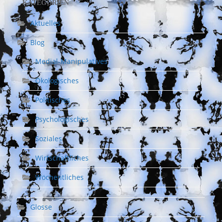
KATEGORIEN
Aktuelles
Blog
Medial-Manipulatives
Ökologisches
Politisches
Psychologisches
Soziales
Wirtschaftliches
Wöchentliches
Glosse