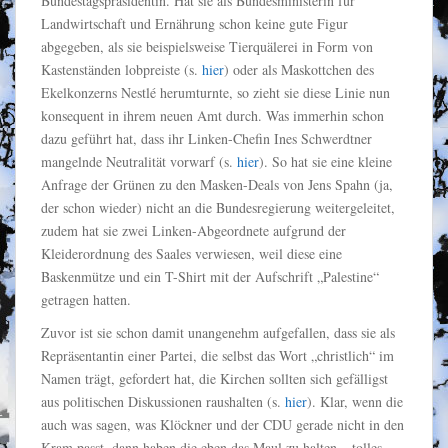
Bundestagspräsidentin. Hat sie als Bundesministerin für
Landwirtschaft und Ernährung schon keine gute Figur
abgegeben, als sie beispielsweise Tierquälerei in Form von
Kastenständen lobpreiste (s.
hier
) oder als Maskottchen des
Ekelkonzerns Nestlé herumturnte, so zieht sie diese Linie nun
konsequent in ihrem neuen Amt durch. Was immerhin schon
dazu geführt hat, dass ihr Linken-Chefin Ines Schwerdtner
mangelnde Neutralität vorwarf (s.
hier
). So hat sie eine kleine
Anfrage der Grünen zu den Masken-Deals von Jens Spahn (ja,
der schon wieder) nicht an die Bundesregierung weitergeleitet,
zudem hat sie zwei Linken-Abgeordnete aufgrund der
Kleiderordnung des Saales verwiesen, weil diese eine
Baskenmütze und ein T-Shirt mit der Aufschrift „Palestine“
getragen hatten.
Zuvor ist sie schon damit unangenehm aufgefallen, dass sie als
Repräsentantin einer Partei, die selbst das Wort „christlich“ im
Namen trägt, gefordert hat, die Kirchen sollten sich gefälligst
aus politischen Diskussionen raushalten (s.
hier
). Klar, wenn die
auch was sagen, was Klöckner und der CDU gerade nicht in den
Kram passt, dann haben die eben das Maul zu halten – tolles