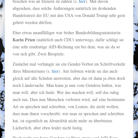
bisschen was an Steuern zu zahlen (s.
hier
). Mal davon
abgesehen, dass solche Äußerungen natürlich im drohenden
Handelsstreit der EU mit den USA von Donald Trump sehr gern
gehört werden dürften.
Eher etwas unauffälliger war bisher Bundesbildungsministerin
Karin Prien
(natürlich auch CDU) unterwegs, dafür schlägt sie
eine sehr eindeutige AfD-Richtung ein bei dem, was sie da so
von sich gibt. Zwei Beispiele:
Zunächst mal verhängte sie ein Gender-Verbot im Schriftverkehr
ihres Ministeriums (s.
hier
). Am liebsten würde sie das auch
gleich auf alle Schulen ausweiten, aber das ist dann ja eben doch
noch Ländersache. Man kann ja nun vom Gendern halten, was
man will, aber ich finde: Wer das machen will, soll das ruhig
auch tun. Dass nun Menschen verboten wird, auf eine bestimmte
Art zu sprechen und schreiben, von Leuten, die nicht wollen,
dass man ihnen vorschreibt, wie man zu sprechen und schreiben
hat, ist eigentlich an Absurdität nicht mehr zu überbieten.
Lächerlich, aber eben leider nicht lustig.
Doch nicht nur beim Gendern ist Prien streng auf AfD-Kurs,