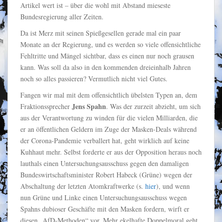
Artikel wert ist – über die wohl mit Abstand mieseste
Bundesregierung aller Zeiten.
Da ist Merz mit seinen Spießgesellen gerade mal ein paar
Monate an der Regierung, und es werden so viele offensichtliche
Fehltritte und Mängel sichtbar, dass es einen nur noch grausen
kann. Was soll da also in den kommenden dreieinhalb Jahren
noch so alles passieren? Vermutlich nicht viel Gutes.
Fangen wir mal mit dem offensichtlich übelsten Typen an, dem
Jens Spahn
Fraktionssprecher
. Was der zurzeit abzieht, um sich
aus der Verantwortung zu winden für die vielen Milliarden, die
er an öffentlichen Geldern im Zuge der Masken-Deals während
der Corona-Pandemie verballert hat, geht wirklich auf keine
Kuhhaut mehr. Selbst forderte er aus der Opposition heraus noch
lauthals einen Untersuchungsausschuss gegen den damaligen
Bundeswirtschaftsminister Robert Habeck (Grüne) wegen der
Abschaltung der letzten Atomkraftwerke (s.
hier
), und wenn
nun Grüne und Linke einen Untersuchungsausschuss wegen
Spahns dubioser Geschäfte mit den Masken fordern, wirft er
diesen „AfD-Methoden“ vor. Mehr ekelhafte Doppelmoral geht