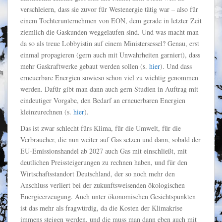
verschleiern, dass sie zuvor für Westenergie tätig war – also für
einem Tochterunternehmen von EON, dem gerade in letzter Zeit
ziemlich die Gaskunden weggelaufen sind. Und was macht man
da so als treue Lobbyistin auf einem Ministersessel? Genau, erst
einmal propagieren (gern auch mit Unwahrheiten garniert), dass
mehr Gaskraftwerke gebaut werden sollen (s.
hier
). Und dass
erneuerbare Energien sowieso schon viel zu wichtig genommen
werden. Dafür gibt man dann auch gern Studien in Auftrag mit
eindeutiger Vorgabe, den Bedarf an erneuerbaren Energien
kleinzurechnen (s.
hier
).
Das ist zwar schlecht fürs Klima, für die Umwelt, für die
Verbraucher, die nun weiter auf Gas setzen und dann, sobald der
EU-Emissionshandel ab 2027 auch Gas mit einschließt, mit
deutlichen Preissteigerungen zu rechnen haben, und für den
Wirtschaftsstandort Deutschland, der so noch mehr den
Anschluss verliert bei der zukunftsweisenden ökologischen
Energieerzeugung. Auch unter ökonomischen Gesichtspunkten
ist das mehr als fragwürdig, da die Kosten der Klimakrise
immens steigen werden, und die muss man dann eben auch mit