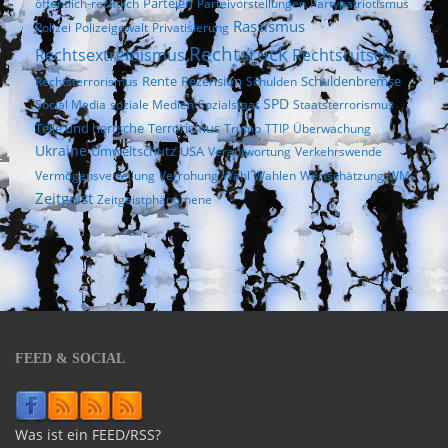
Parteien
öffentlich-rechtlich
Parteivorstellungen
Partypatriotismus
Rassismus
Polizei
Polizeigewalt
Privatisierung
Rechtsruck
Rechtsextremismus
Rechtsrutsch
Rezension
Rechtsterrorismus
Rente
Schulden
Schuldenbremse
SPD
Social Media
soziale Medien
Sozialstaat
Staatsterrorismus
Terrorismus
Teile und herrsche
Trump
TTIP
Überwachung
Ukraine
Umweltschutz
USA
Verantwortung
Verkehrswende
Vermögensverteilung
Verrohung
Wahl
Wahlen
Wertschätzung
WM
Zeitgeist
Zeitgeistphänomene
FEED & SOCIAL
Was ist ein FEED/RSS?