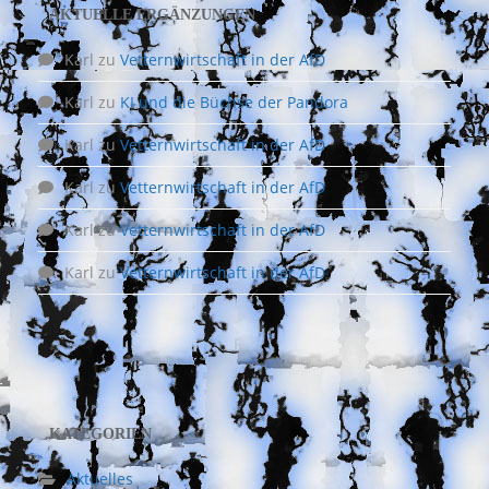
AKTUELLE ERGÄNZUNGEN
Karl
zu
Vetternwirtschaft in der AfD
Karl
zu
KI und die Büchse der Pandora
Karl
zu
Vetternwirtschaft in der AfD
Karl
zu
Vetternwirtschaft in der AfD
Karl
zu
Vetternwirtschaft in der AfD
Karl
zu
Vetternwirtschaft in der AfD
KATEGORIEN
Aktuelles