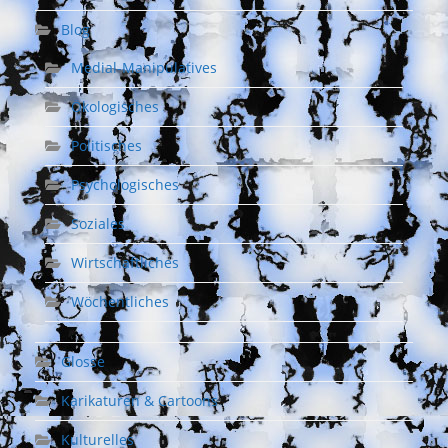
Blog
Medial-Manipulatives
Ökologisches
Politisches
Psychologisches
Soziales
Wirtschaftliches
Wöchentliches
Glosse
Karikaturen & Cartoons
Kulturelles