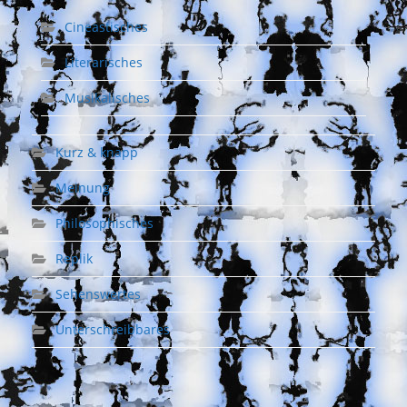
Cineastisches
Literarisches
Musikalisches
Kurz & knapp
Meinung
Philosophisches
Replik
Sehenswertes
Unterschreibbares