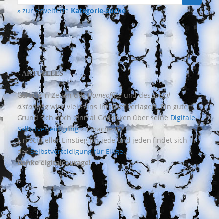
nach:
» zur erweiterte
Kategorie-Suche
AKTUELLES
Gerade in Zeiten des
Homeoffice
und des
social
distancing
wird vieles ins Internet verlagert. Ein guter
Grund sich noch einmal Gedanken über seine
Digitale
Selbstverteidigung
zu machen!
Ein schneller Einstieg für jede und jeden findet sich in
der
Selbstverteidigung für Eilige
.
Danke digitalcourage!