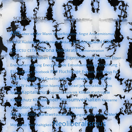
SCHLAGWORTE
AfD
alter weißer Mann
Ampelkoalition
Angst
Antisemitismus
CDU
Bundestagswahl
Armut
Ausländerfeindlichkeit
Bildung
Corona
Demokratie
CDU/CSU
CETA
Demonstration
Eigeninitiative
Diskussionsverhalten
Egoismus
Eigentum
Eliten
Ernährung
Energieversorgung
Energiewende
Entsolidarisierung
EU
FDP
Flüchtlinge
Eurokrise
Facebook
Frankreich
Fridays For
Fußball
Grüne
Future
Geld
Gesellschaft
Gesundheitswesen
Hartz IV
Indoktrination
Islamismus
Israel
Jahresrückblick
Jens
Kapitalismus
Klimakatastrophe
Spahn
Kapitalismuskritik
Konsumverhalten
Klimaschutz
Klimawandel
Konzerne
Krieg
Korruption
Lobbyismus
Mainstream-Medien
Manipulation
Marktwirtschaft
Merz
Meinungsmache
Merkel
Neoliberalismus
Monsanto
Nachhaltigkeit